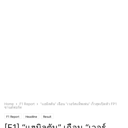
Home
F1 Report
“แฮมิลตัน” เฉือน “เวอร์สแท็พเพ่น” เร็วสุดเปิดหัว FP1
ซานด์ฟอร์ท
F1 Report
Headline
Result
[F1] “แฮมิลตัน” เฉือน “เวอร์