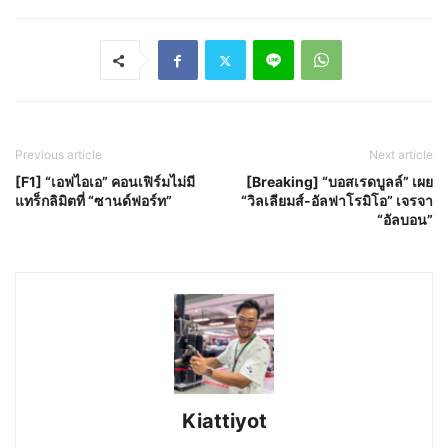
Previous article
Next article
[F1] “เอฟไอเอ” คอนเฟิร์มไม่มี
[Breaking] “บอสเรดบูลล์” เผย
แทร็กลิมิตที่ “ซานด์ฟอร์ท”
“วิลเลียมส์-อัลฟาโรมิโอ” เจรจา
“อัลบอน”
Kiattiyot