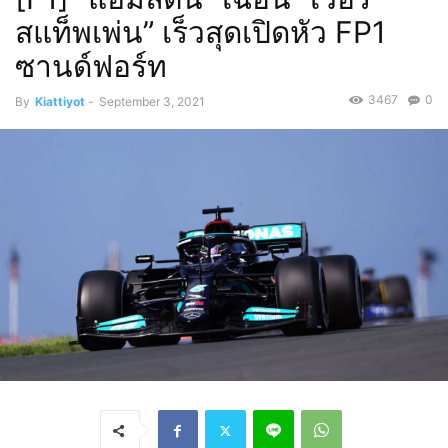
สแท็พเพ่น” เร็วสุดเปิดหัว FP1
ซานด์ฟอร์ท
3467
0
By
Kiattiyot
-
September 3, 2021