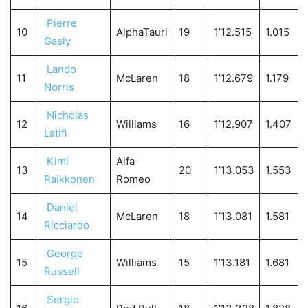
Pierre
10
AlphaTauri
19
1’12.515
1.015
Gasly
Lando
11
McLaren
18
1’12.679
1.179
Norris
Nicholas
12
Williams
16
1’12.907
1.407
Latifi
Kimi
Alfa
13
20
1’13.053
1.553
Raikkonen
Romeo
Daniel
14
McLaren
18
1’13.081
1.581
Ricciardo
George
15
Williams
15
1’13.181
1.681
Russell
Sergio