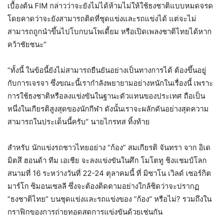
เบื้องต้น FIM กล่าวว่าจะยังไม่ได้ห้ามไม่ให้ใช้ธงชาติแบบหมดจรด
โดยคาดว่าจะยังสามารถติดที่ชุดแข่งและรถแข่งได้ แต่จะไม่
สามารถถูกนำขึ้นไปโบกบนโพเดี้ยม หรือเปิดเพลงชาติไทยได้หาก
คว้าชัยชนะ”
“ทั้งนี้ ในข้อนี้ยังไม่สามารถยืนยันอย่างเป็นทางการได้ ต้องขึ้นอยู่
กับการเจรจา ซึ่งขณะนี้เรากำลังพยายามอย่างหนักในเรื่องนี้ เพราะ
การใช้ธงชาติหรือลงแข่งขันในฐานะตัวแทนของประเทศ ถือเป็น
หนึ่งในเกียรติสูงสุดของนักกีฬา ดังนั้นเราจะผลักดันอย่างสุดความ
สามารถในประเด็นนี้ครับ” นายไกรทส ทิ้งท้าย
สำหรับ นักแข่งรถชาวไทยอย่าง “ก้อง” สมเกียรติ จันทรา จาก อิเด
มิตสึ ฮอนด้า ทีม เอเชีย จะลงแข่งขันในศึก โมโตทู ชิงแชมป์โลก
สนามที่ 16 ระหว่างวันที่ 22-24 ตุลาคมนี้ ที่ มิซาโน เวิลด์ เซอร์กิต
มาร์โก ซิมอนเซลลี ซึ่งจะต้องติดตามอย่างใกล้ชิดว่าจะปรากฏ
“ธงชาติไทย” บนชุดแข่งและรถแข่งของ “ก้อง” หรือไม่? รวมถึงใน
กราฟิกของการถ่ายทอดสดการแข่งขันด้วยเช่นกัน