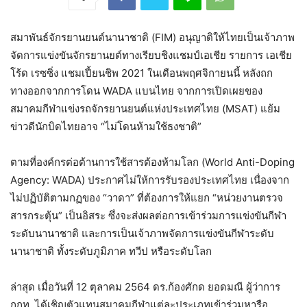
สมาพันธ์จักรยานยนต์นานาชาติ (FIM) อนุญาติให้ไทยเป็นเจ้าภาพ
จัดการแข่งขันจักรยานยต์ทางเรียบชิงแชมป์เอเชีย รายการ เอเชีย
โร้ด เรซซิ่ง แชมเปี้ยนชิพ 2021 ในเดือนพฤศจิกายนนี้ หลังถก
ทางออกจากการโดน WADA แบนไทย จากการเปิดเผยของ
สมาคมกีฬาแข่งรถจักรยานยนต์แห่งประเทศไทย (MSAT) แย้ม
ข่าวดีนักบิดไทยอาจ “ไม่โดนห้ามใช้ธงชาติ”
ตามที่องค์กรต่อต้านการใช้สารต้องห้ามโลก (World Anti-Doping
Agency: WADA) ประกาศไม่ให้การรับรองประเทศไทย เนื่องจาก
ไม่ปฏิบัติตามกฏของ “วาดา” ที่ต้องการให้แยก “หน่วยงานตรวจ
สารกระตุ้น” เป็นอิสระ ซึ่งจะส่งผลต่อการเข้าร่วมการแข่งขันกีฬา
ระดับนานาชาติ และการเป็นเจ้าภาพจัดการแข่งขันกีฬาระดับ
นานาชาติ ทั้งระดับภูมิภาค ทวีป หรือระดับโลก
ล่าสุด เมื่อวันที่ 12 ตุลาคม 2564 ดร.ก้องศักด ยอดมณี ผู้ว่าการ
กกท. ได้เชิญตัวแทนสมาคมกีฬาแต่ละประเภทเข้าร่วมหารือ