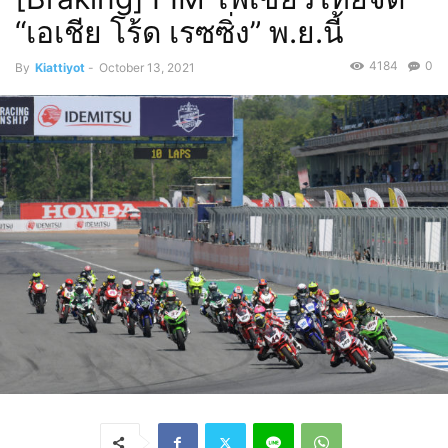
“เอเชีย โร้ด เรซซิ่ง” พ.ย.นี้
4184
0
By
Kiattiyot
-
October 13, 2021