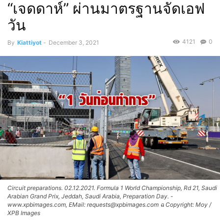
“เจดดาห์” ผ่านมาตรฐานจัดเอฟ
วัน
4121
0
By
Kiattiyot
-
December 3, 2021
Circuit preparations. 02.12.2021. Formula 1 World Championship, Rd 21, Saudi
Arabian Grand Prix, Jeddah, Saudi Arabia, Preparation Day. -
www.xpbimages.com, EMail: requests@xpbimages.com ฉ Copyright: Moy /
XPB Images