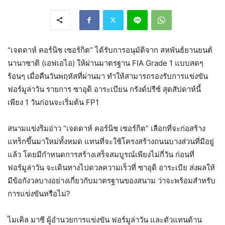
“เจดดาห์ คอร์นิช เซอร์กิต” ได้รับการอนุมัติจาก สหพันธ์ยานยนต์
นานาชาติ (เอฟเอไอ) ให้ผ่านมาตรฐาน FIA Grade 1 แบบสดๆ
ร้อนๆ เมื่อคืนวันพฤหัสที่ผ่านมา ทำให้สามารถรองรับการแข่งขัน
ฟอร์มูล่าวัน รายการ ซาอุดิ อาระเบียน กรังด์ปรีซ์ สุดสัปดาห์นี้
เพียง 1 วันก่อนจะเริ่มต้น FP1
สนามแข่งริมอ่าว “เจดดาห์ คอร์นิช เซอร์กิต” เลือกที่จะก่อสร้าง
แทร็กขึ้นมาใหม่ทั้งหมด แทนที่จะใช้โครงสร้างถนนบางส่วนที่มีอยู่
แล้ว โดยมีกำหนดการสร้างเสร็จสมบูรณ์เพียงไม่กี่วัน ก่อนที่
ฟอร์มูล่าวัน จะเดินทางไปดวลความเร็วที่ ซาอุดิ อาระเบีย ส่งผลให้
มีข้อกังวลบางอย่างเกี่ยวกับมาตรฐานของสนาม ว่าจะพร้อมสำหรับ
การแข่งขันหรือไม่?
ไมเคิล มาซี ผู้อำนวยการแข่งขัน ฟอร์มูล่าวัน และตัวแทนด้าน