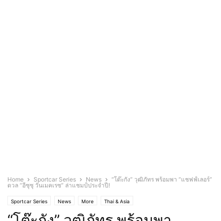
Home
Sportcar Series
News
“โต๊ะกัง” วุฒิภัทร พร้อมพา “แชฟฟ์เลอร์”
ดวล “อีซุซุ วันเมคเรซ” ล่าแชมป์ประจำปี!
Sportcar Series
News
More
Thai & Asia
“โต๊ะกัง” วุฒิภัทร พร้อมพา