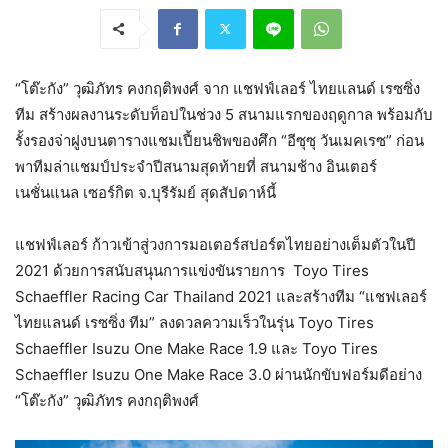
“โต๊ะกัง” วุฒิภัทร คงกฤติพงศ์ จาก แชฟฟ์เลอร์ ไทยแลนด์ เรซซิ่ง
ทีม สร้างผลงานระดับท็อปในช่วง 5 สนามแรกของฤดูกาล พร้อมกับ
รั้งรองจ่าฝูงบนตารางแชมเปี้ยนชิพของศึก “อีซุซุ วันเมคเรซ” ก่อน
พาทีมล่าแชมป์ประจำปีสนามสุดท้ายที่ สนามช้าง อินเตอร์
เนชั่นแนล เซอร์กิต จ.บุรีรัมย์ สุดสัปดาห์นี้
แชฟฟ์เลอร์ ก้าวเข้าสู่วงการมอเตอร์สปอร์ตไทยอย่างเต็มตัวในปี
2021 ด้วยการสนับสนุนการแข่งขันรายการ Toyo Tires
Schaeffler Racing Car Thailand 2021 และสร้างทีม “แชฟเลอร์
ไทยแลนด์ เรซซิ่ง ทีม” ลงดวลความเร็วในรุ่น Toyo Tires
Schaeffler Isuzu One Make Race 1.9 และ Toyo Tires
Schaeffler Isuzu One Make Race 3.0 ผ่านนักขับฟอร์มดีอย่าง
“โต๊ะกัง” วุฒิภัทร คงกฤติพงศ์