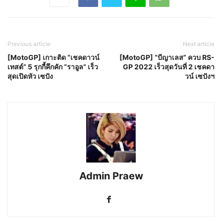
Previous article
Next article
[MotoGP] เกาะติด “เชคดาวน์
[MotoGP] “บีญาเลส” ควบ RS-
เทสต์” 5 รุกกี้คึกคัก “ราอูล” เร็ว
GP 2022 เร็วสุดวันที่ 2 เชคดา
สุดเปิดหัว เซปัง
วน์ เซปังฯ
Admin Praew