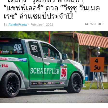
“แชฟฟ์เลอร์” ดวล “อีซุซุ วันเมค
เรซ” ล่าแชมป์ประจำปี!
7581
0
By
Admin Praew
-
February 1, 2022