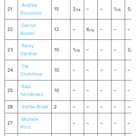
Andrea
21
15
2
–
–
1
5
/14
/15
/11
Dovizioso
Darryn
22
12
–
6
–
–
–
/10
Binder
Remy
23
10
1
–
–
–
2
/15
/14
Gardner
Cal
24
10
–
–
–
–
–
Crutchlow
Raúl
25
10
–
–
–
–
–
Fernández
26
Stefan Bradl
2
–
–
–
–
–
Michele
27
–
–
–
–
–
Pirro