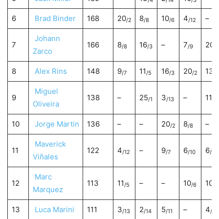
/4
/14
/3
6
Brad Binder
168
20
8
10
4
–
/2
/8
/6
/12
Johann
7
166
8
16
–
7
20
/8
/3
/9
/
Zarco
8
Alex Rins
148
9
11
16
20
13
/7
/5
/3
/2
/4
Miguel
9
138
–
25
3
–
11
/1
/13
/5
Oliveira
10
Jorge Martin
136
–
–
20
8
–
/2
/8
Maverick
11
122
4
–
9
6
6
/12
/7
/10
/10
Viñales
Marc
12
113
11
–
–
10
10
/5
/6
/6
Marquez
13
Luca Marini
111
3
2
5
–
4
/13
/14
/11
/12