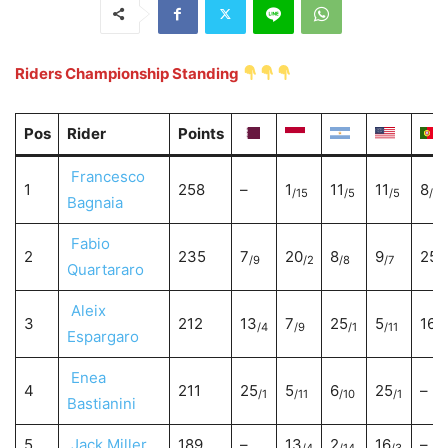
Riders Championship Standing
Pos
Rider
Points
Francesco
1
258
–
1
11
11
8
/15
/5
/5
/8
Bagnaia
Fabio
2
235
7
20
8
9
25
/9
/2
/8
/7
/1
Quartararo
Aleix
3
212
13
7
25
5
16
/4
/9
/1
/11
/3
Espargaro
Enea
4
211
25
5
6
25
–
/1
/11
/10
/1
Bastianini
5
Jack Miller
189
–
13
2
16
–