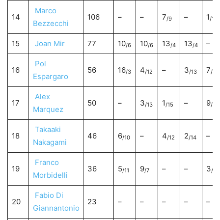
Marco
14
106
–
–
7
–
1
/9
/15
Bezzecchi
15
Joan Mir
77
10
10
13
13
–
/6
/6
/4
/4
Pol
16
56
16
4
–
3
7
/3
/12
/13
/9
Espargaro
Alex
17
50
–
3
1
–
9
/13
/15
/7
Marquez
Takaaki
18
46
6
–
4
2
–
/10
/12
/14
Nakagami
Franco
19
36
5
9
–
–
3
/11
/7
/13
Morbidelli
Fabio Di
20
23
–
–
–
–
–
Giannantonio