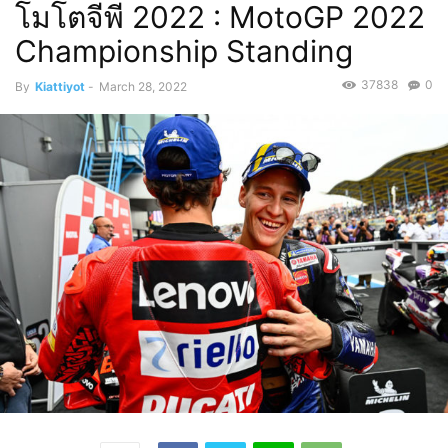
โมโตจีพี 2022 : MotoGP 2022
Championship Standing
37838
0
By
Kiattiyot
-
March 28, 2022