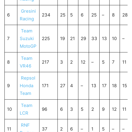
Gresini
6
234
25
5
6
25
–
8
28
Racing
Team
7
Suzuki
225
19
21
29
33
13
10
–
MotoGP
Team
8
217
3
2
12
–
5
7
11
VR46
Repsol
9
Honda
171
27
4
–
13
17
18
15
Team
Team
10
96
6
3
5
2
9
12
11
LCR
RNF
11
37
2
6
–
1
5
–
–