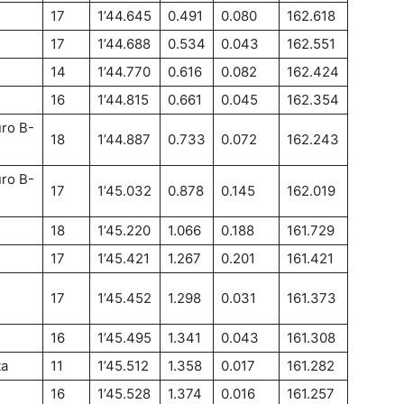
17
1’44.645
0.491
0.080
162.618
17
1’44.688
0.534
0.043
162.551
14
1’44.770
0.616
0.082
162.424
16
1’44.815
0.661
0.045
162.354
ro B-
18
1’44.887
0.733
0.072
162.243
ro B-
17
1’45.032
0.878
0.145
162.019
18
1’45.220
1.066
0.188
161.729
17
1’45.421
1.267
0.201
161.421
17
1’45.452
1.298
0.031
161.373
16
1’45.495
1.341
0.043
161.308
ta
11
1’45.512
1.358
0.017
161.282
16
1’45.528
1.374
0.016
161.257