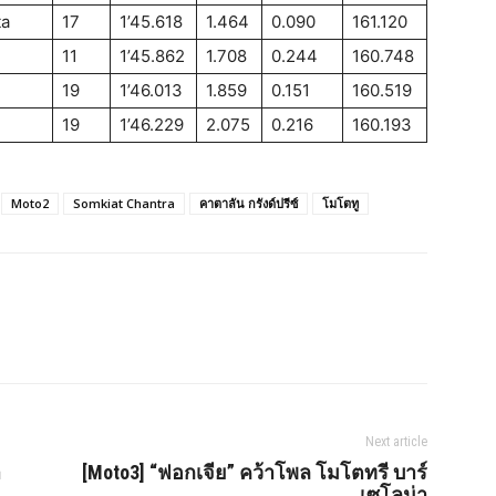
ta
17
1’45.618
1.464
0.090
161.120
11
1’45.862
1.708
0.244
160.748
19
1’46.013
1.859
0.151
160.519
19
1’46.229
2.075
0.216
160.193
Moto2
Somkiat Chantra
คาตาลัน กรังด์ปรีซ์
โมโตทู
Next article
า
[Moto3] “ฟอกเจีย” คว้าโพล โมโตทรี บาร์
เซโลน่า