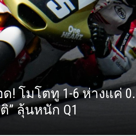
อด! โมโตทู 1-6 ห่างแค่ 0
ติ” ลุ้นหนัก Q1