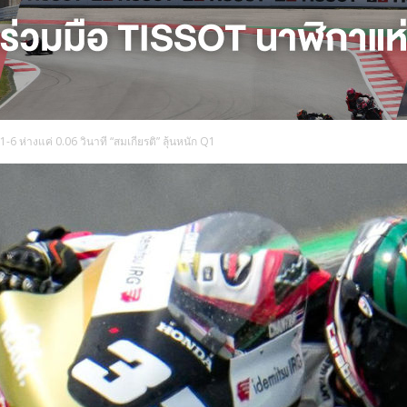
1-6 ห่างแค่ 0.06 วินาที “สมเกียรติ” ลุ้นหนัก Q1