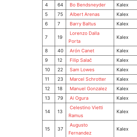
4
64
Bo Bendsneyder
Kalex
5
75
Albert Arenas
Kalex
6
7
Barry Baltus
Kalex
Lorenzo Dalla
7
19
Kalex
Porta
8
40
Arón Canet
Kalex
9
12
Filip Salač
Kalex
10
22
Sam Lowes
Kalex
11
23
Marcel Schrotter
Kalex
12
18
Manuel Gonzalez
Kalex
13
79
Ai Ogura
Kalex
Celestino Vietti
14
13
Kalex
Ramus
Augusto
15
37
Kalex
Fernandez