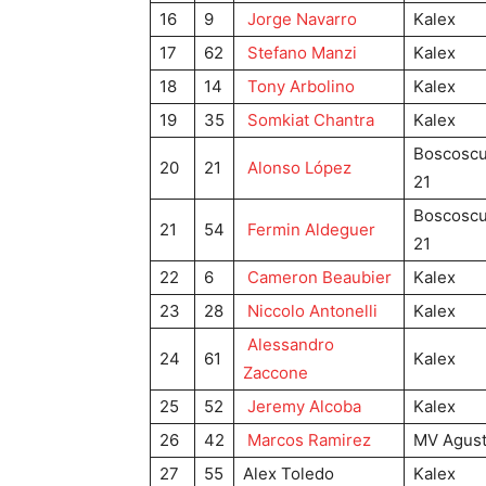
16
9
Jorge Navarro
Kalex
17
62
Stefano Manzi
Kalex
18
14
Tony Arbolino
Kalex
19
35
Somkiat Chantra
Kalex
Boscoscu
20
21
Alonso López
21
Boscoscu
21
54
Fermin Aldeguer
21
22
6
Cameron Beaubier
Kalex
23
28
Niccolo Antonelli
Kalex
Alessandro
24
61
Kalex
Zaccone
25
52
Jeremy Alcoba
Kalex
26
42
Marcos Ramirez
MV Agus
27
55
Alex Toledo
Kalex