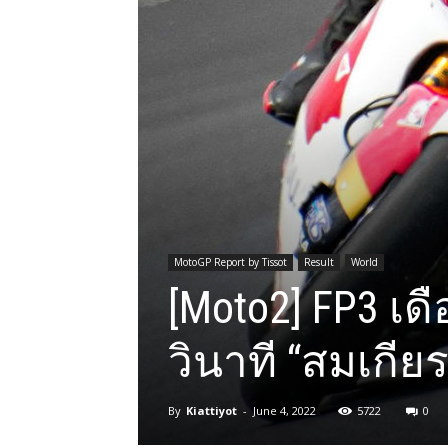
MotoGP Report by Tissot
Result
World
[Moto2] FP3 เดื
วินาที “สมเกียร
By
Kiattiyot
-
June 4, 2022
5722
0