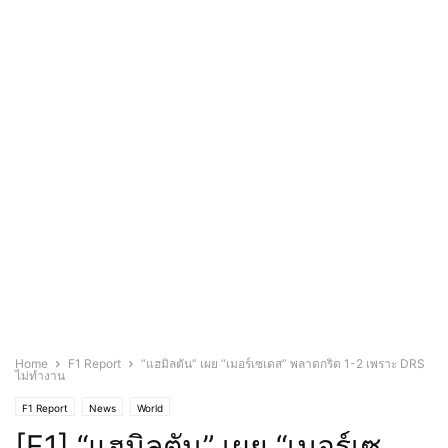
Home
F1 Report
“แฮมิลตัน” เผย “เมอร์เซเดส” พลาดกริด 1-2 เพราะ DRS
ไม่ทำงาน
F1 Report
News
World
[F1] “แฮมิลตัน” เผย “เมอร์เซ