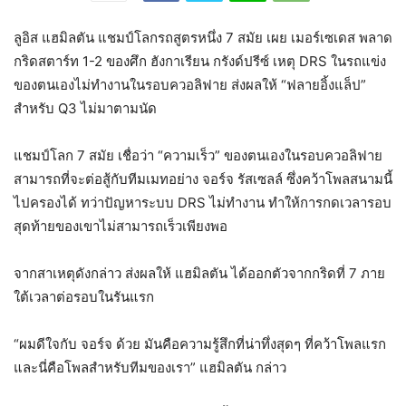
ลูอิส แฮมิลตัน แชมป์โลกรถสูตรหนึ่ง 7 สมัย เผย เมอร์เซเดส พลาด
กริดสตาร์ท 1-2 ของศึก ฮังกาเรียน กรังด์ปรีซ์ เหตุ DRS ในรถแข่ง
ของตนเองไม่ทำงานในรอบควอลิฟาย ส่งผลให้ “ฟลายอิ้งแล็ป”
สำหรับ Q3 ไม่มาตามนัด
แชมป์โลก 7 สมัย เชื่อว่า “ความเร็ว” ของตนเองในรอบควอลิฟาย
สามารถที่จะต่อสู้กับทีมเมทอย่าง จอร์จ รัสเซลล์ ซึ่งคว้าโพลสนามนี้
ไปครองได้ ทว่าปัญหาระบบ DRS ไม่ทำงาน ทำให้การกดเวลารอบ
สุดท้ายของเขาไม่สามารถเร็วเพียงพอ
จากสาเหตุดังกล่าว ส่งผลให้ แฮมิลตัน ได้ออกตัวจากกริดที่ 7 ภาย
ใต้เวลาต่อรอบในรันแรก
“ผมดีใจกับ จอร์จ ด้วย มันคือความรู้สึกที่น่าทึ่งสุดๆ ที่คว้าโพลแรก
และนี่คือโพลสำหรับทีมของเรา” แฮมิลตัน กล่าว