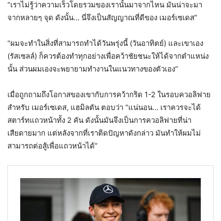
“เราไม่รู้ว่าความเร็วโดยรวมของเรานั้นมาจากไหน มันน่าจะมา
จากหลายๆ จุด ดังนั้น… นี่จึงเป็นสัญญาณที่ดีของ เมอร์เซเดส”
“ผมจะทำในสิ่งที่สามารถทำได้วันพรุ่งนี้ (วันอาทิตย์) และเขาเอง
(รัสเซลล์) ก็ควรต้องทำทุกอย่างเพื่อคว้าชัยชนะให้ได้จากตำแหน่ง
นั้น ส่วนผมเองจะพยายามทำงานในแนวทางของตัวเอง”
เมื่อถูกถามถึงโอกาสของเขากับการคว้ากริด 1-2 ในรอบควอลิฟาย
สำหรับ เมอร์เซเดส, แฮมิลตัน ตอบว่า “แน่นอน… เราควรจะได้
สตาร์ทแถวหน้าทั้ง 2 คัน ดังนั้นมันจึงเป็นการควอลิฟายที่น่า
เสียดายมาก แต่หลังจากที่เราติดปัญหาดังกล่าว มันทำให้ผมไม่
สามารถต่อสู้เพื่อแถวหน้าได้”