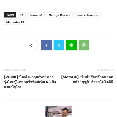
TAGS
F1
Formula1
George Russell
Lewis Hamilton
Mercedes F1
Previous article
Next article
[WSBK]“ไอเดีย-กฤตภัทร” ดาว
[MotoGP] “รินส์” รับกลัวอนาคต
รุ่งไทยบู๊แหลกคว้าท็อปเท็น R3 ชิง
หลัง “ซูซูกิ” อำลาโมโตจีพี
แชมป์ยุโรป