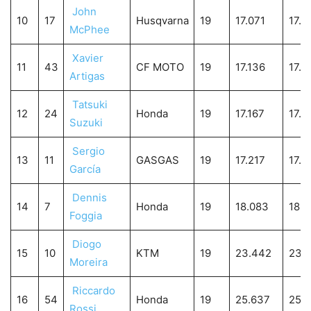
John
10
17
Husqvarna
19
17.071
17.0
McPhee
Xavier
11
43
CF MOTO
19
17.136
17.1
Artigas
Tatsuki
12
24
Honda
19
17.167
17.1
Suzuki
Sergio
13
11
GASGAS
19
17.217
17.2
García
Dennis
14
7
Honda
19
18.083
18.0
Foggia
Diogo
15
10
KTM
19
23.442
23.
Moreira
Riccardo
16
54
Honda
19
25.637
25.
Rossi