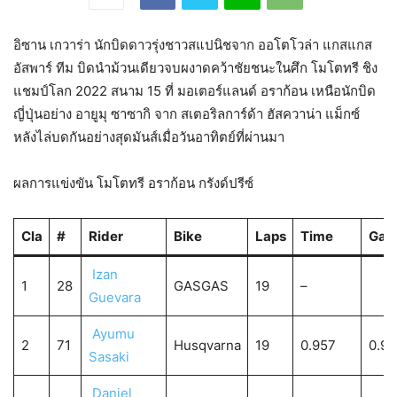
อิซาน เกวาร่า นักบิดดาวรุ่งชาวสแปนิชจาก ออโตโวล่า แกสแกส
อัสพาร์ ทีม บิดนำม้วนเดียวจบผงาดคว้าชัยชนะในศึก โมโตทรี ชิง
แชมป์โลก 2022 สนาม 15 ที่ มอเตอร์แลนด์ อราก้อน เหนือนักบิด
ญี่ปุ่นอย่าง อายูมุ ซาซากิ จาก สเตอริลการ์ด้า ฮัสควาน่า แม็กซ์
หลังไล่บดกันอย่างสุดมันส์เมื่อวันอาทิตย์ที่ผ่านมา
ผลการแข่งขัน โมโตทรี อราก้อน กรังด์ปรีซ์
Cla
#
Rider
Bike
Laps
Time
Gap
Izan
1
28
GASGAS
19
–
Guevara
Ayumu
2
71
Husqvarna
19
0.957
0.95
Sasaki
Daniel