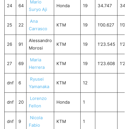
Mario
24
64
Honda
19
34.747
34.
Suryo Aji
Ana
25
22
KTM
19
1’00.627
1’00
Carrasco
Alessandro
26
91
KTM
19
1’23.545
1’23
Morosi
Maria
27
69
KTM
19
1’23.608
1’23
Herrera
Ryusei
dnf
6
KTM
12
Yamanaka
Lorenzo
dnf
20
Honda
1
Fellon
Nicola
dnf
9
KTM
1
Fabio