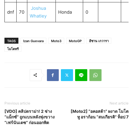
Joshua
dnf
70
Honda
0
Whatley
TAGS
Izan Guevara
Moto3
MotoGP
อีซาน เกวารา
โมโตทรี
Previous article
Next article
[VDO] คลิปดราม่า! 2 ช่าง
[Moto2] “อคอสต้า” ผงาด โมโต
“แม็กซ์” ถูกแบนหลังพุ่งขวาง
ทู อราก้อน “สมเกียรติ” ท็อป 7
“เฟร์นันเดซ” ก่อนออกพิต