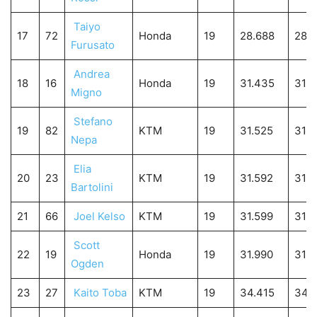
Taiyo
17
72
Honda
19
28.688
28.
Furusato
Andrea
18
16
Honda
19
31.435
31.
Migno
Stefano
19
82
KTM
19
31.525
31.5
Nepa
Elia
20
23
KTM
19
31.592
31.5
Bartolini
21
66
Joel Kelso
KTM
19
31.599
31.5
Scott
22
19
Honda
19
31.990
31.9
Ogden
23
27
Kaito Toba
KTM
19
34.415
34.