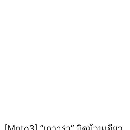
[Moto3] “เกวาร่า” บิดม้วนเดียว