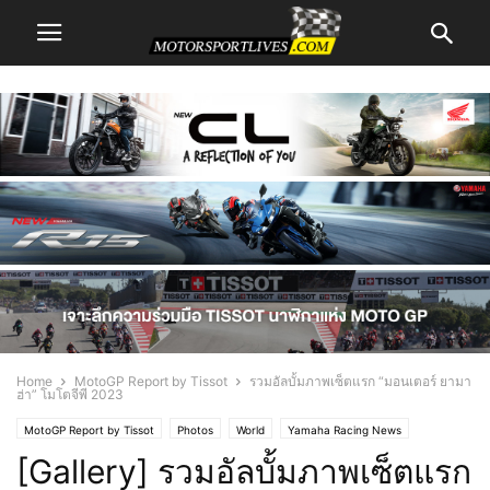
Home
MotoGP Report by Tissot
รวมอัลบั้มภาพเซ็ตแรก “มอนเตอร์ ยามา
ฮ่า” โมโตจีพี 2023
MotoGP Report by Tissot
Photos
World
Yamaha Racing News
[Gallery] รวมอัลบั้มภาพเซ็ตแรก