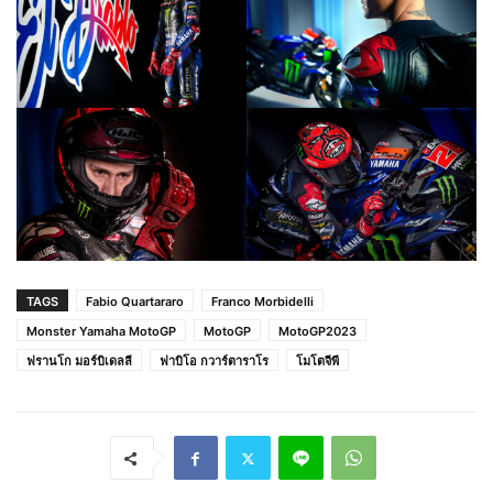
TAGS
Fabio Quartararo
Franco Morbidelli
Monster Yamaha MotoGP
MotoGP
MotoGP2023
ฟรานโก มอร์บิเดลลี
ฟาบิโอ กวาร์ตาราโร
โมโตจีพี