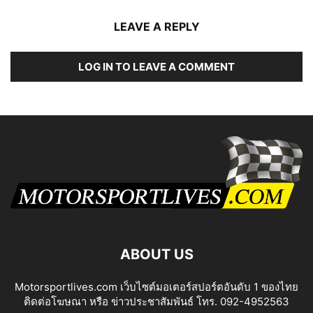
LEAVE A REPLY
LOG IN TO LEAVE A COMMENT
ABOUT US
Motorsportlives.com เว็บไซต์มอเตอร์สปอร์ตอันดับ 1 ของไทย
ติดต่อโฆษณา หรือ ข่าวประชาสัมพันธ์ โทร. 092-4952563