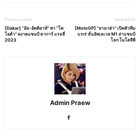
Previous article
Next article
[Dakar] “อัล-อัตติยาห์” พา “โต
[MotoGP] “ยามาฮ่า” เปิดตัวทีม
โยต้า” ผงาดแชมป์ ดาการ์ แรลลี่
แรก! ลั่นอัพเลเวล M1 ล่าแชมป์
2023
โลก โมโตจีพี
Admin Praew