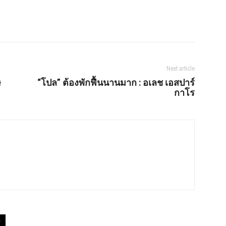
Next article
ษ
“โปล” ต้องพักฟื้นนานมาก : อเลช เอสปาร์
กาโร