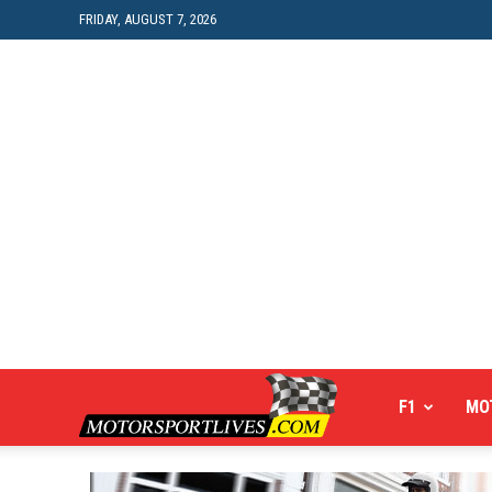
FRIDAY, AUGUST 7, 2026
Motorsportlives
F1
MO