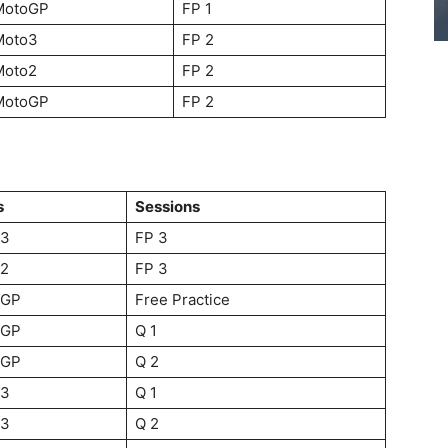
MotoGP
FP 1
Moto3
FP 2
Moto2
FP 2
MotoGP
FP 2
s
Sessions
o3
FP 3
2
FP 3
oGP
Free Practice
oGP
Q 1
oGP
Q 2
o3
Q 1
o3
Q 2