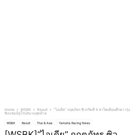
Home
WSBK
Result
“ไอเดีย” กฤตภัทร ซิวกริดที่ 4 ล่าโพเดียมศึกดาวรุ่ง
ชิงแชมป์ยุโรปสนามสุดท้าย
WSBK
Result
Thai & Asia
Yamaha Racing News
[WSBK]“ไอเดีย” กฤตภัทร ซิว