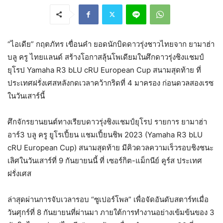
“ไอเดีย” กฤตภัทร เขื่อนคำ ยอดนักบิดดาวรุ่งชาวไทยจาก ยามาฮ่า
บลู ครู ไทยแลนด์ สร้างโอกาสลุ้นโพเดียมในศึกดาวรุ่งชิงแชมป์
ยุโรป Yamaha R3 bLU cRU European Cup สนามสุดท้าย ที่
ประเทศฝรั่งเศสหลังกดเวลาคว้ากริดที่ 4 มาครอง ก่อนดวลสองเรซ
ในวันเสาร์นี้
ศึกจักรยานยนต์ทางเรียบดาวรุ่งชิงแชมป์ยุโรป รายการ ยามาฮ่า
อาร์3 บลู ครู ยูโรเปี้ยน แชมเปี้ยนชิพ 2023 (Yamaha R3 bLU
cRU European Cup) สนามสุดท้าย มีคิวดวลความเร็วรอบชิงชนะ
เลิศในวันเสาร์ที่ 9 กันยายนนี้ ที่ เซอร์กิต-แม็กนีย์ คูร์ส ประเทศ
ฝรั่งเศส
ล่าสุดผ่านการจับเวลารอบ “ซูเปอร์โพล” เพื่อจัดอันดับสตาร์ทเมื่อ
วันศุกร์ที่ 8 กันยายนที่ผ่านมา ภายใต้การทำงานอย่างเข้มข้นของ 3