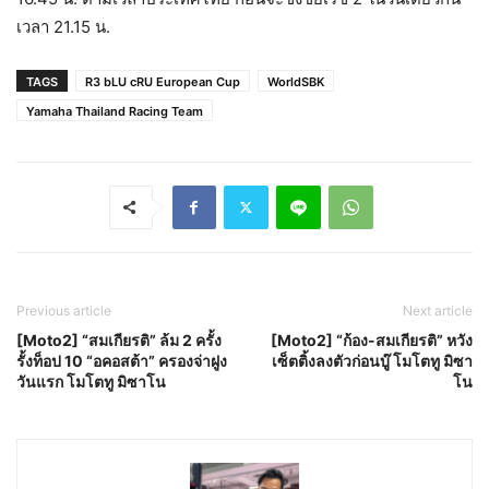
เวลา 21.15 น.
TAGS
R3 bLU cRU European Cup
WorldSBK
Yamaha Thailand Racing Team
Previous article
Next article
[Moto2] “สมเกียรติ” ล้ม 2 ครั้ง
[Moto2] “ก้อง-สมเกียรติ” หวัง
รั้งท็อป 10 “อคอสต้า” ครองจ่าฝูง
เซ็ตติ้งลงตัวก่อนบู๊ โมโตทู มิซา
วันแรก โมโตทู มิซาโน
โน