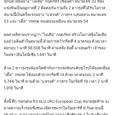
นักบิดไทยอย่าง “ไอเดีย” กฤตภัทร เขื่อนคำ หมายเลข 32 ที่ลง
แข่งขันเป็นฤดูกาลที่ 2 ติดต่อกัน รวมถึง 2 ดาวรุ่งที่ได้รับโอกาส
สนามนี้เป็นครั้งแรกอย่าง “แฟรงค์” ภาสกร แสนหลวง หมายเลข
53 และ “เติ้ล” วรพรต ทองดอนเหมือน หมายเลข 54
ผลควอลิฟายปรากฏว่า “ไอเดีย” กฤตภัทร สร้างโอกาสลุ้นโพเดีย
มอย่างเต็มตัวในสนามนี้ ด้วยการคว้ากริดที่ 4 มาครอง ด้วยเวลา
ต่อรอบ 1 นาที 58.508 วินาที ตามหลัง อัลดี้ มาเฮนดร้า เจ้าของ
โพลชาวอินโดนีเซีย 1.461 วินาที
ด้าน 2 ดาวรุ่งรุ่นน้องเปิดตัวกับการแข่งขันระดับยุโรปได้ยอดเยี่ยม
“เติ้ล” วรพรต ได้ออกตัวจากกริดที่ 14 ด้วยเวลาต่อรอบ 2 นาที
0.746 วินาที ตามด้วย “แฟรงค์” ภาสกร ในกริดที่ 19 เวลา 2 นาที
1.918 วินาที
ทั้งนี้ ศึก Yamaha R3 bLU cRU European Cup สนามสุดท้าย จะ
ดวลความเร็วรอบชิงชนะเลิศเรซแรกในวันเสาร์ที่ 9 กันยายนนี้
16.45 น. ตามเวลาประเทศไทย ก่อนจะชิงชัยเรซ 2 ในวันเดียวกัน