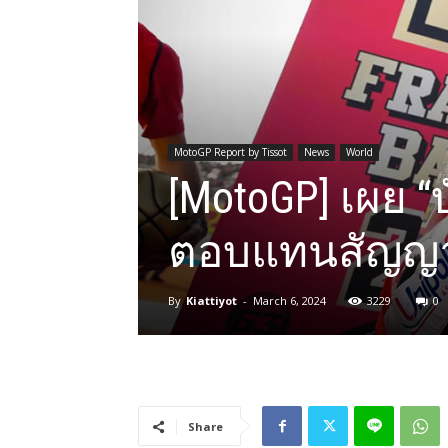
MotoGP Report by Tissot
News
World
[MotoGP] เผย “
ตอบแทนสัญญาให
By
Kiattiyot
-
March 6, 2024
3229
0
Share