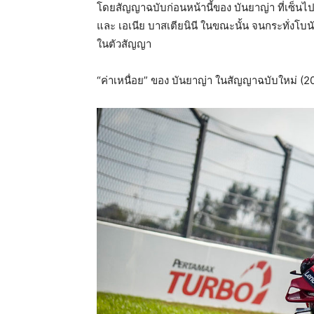
โดยสัญญาฉบับก่อนหน้านี้ของ บันยาญ่า ที่เซ็นไปเมื
และ เอเนีย บาสเตียนินี ในขณะนั้น จนกระทั่งโบ
ในตัวสัญญา
“ค่าเหนื่อย” ของ บันยาญ่า ในสัญญาฉบับใหม่ (