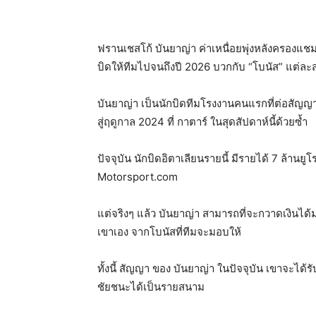
ฟรานเชสโก้ บันยาญ่า ค่าเหนื่อยพุ่งหลังครองแชม
บิดให้ทีมไปจนถึงปี 2026 บวกกับ “โบนัส” แต่ล
บันยาญ่า เป็นนักบิดทีมโรงงานคนแรกที่ต่อสัญญ
สู่ฤดูกาล 2024 ที่ กาตาร์ ในสุดสัปดาห์นี้ด้วยซ้ำ
ปัจจุบัน นักบิดอิตาเลียนรายนี้ มีรายได้ 7 ล้า
Motorsport.com
แต่จริงๆ แล้ว บันยาญ่า สามารถที่จะกวาดเงินได้มาก
เขาเอง จากโบนัสที่ทีมจะมอบให้
ทั้งนี้ สัญญา ของ บันยาญ่า ในปัจจุบัน เขาจะได้ร
ชัยชนะได้เป็นรายสนาม