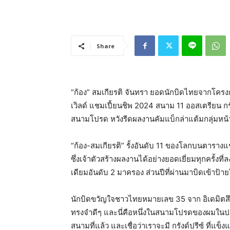
Share
“ก้อง” สมเกียรติ จันทรา ยอดนักบิดไทยจากโครงกา
เวิลด์ แชมเปี้ยนชิพ 2024 สนาม 11 ออสเตรียน กรัง
สนามโปรด หวังรีดผลงานคัมแบ็กล่าแต้มกลุ่มหน้า 
“ก้อง-สมเกียรติ” รั้งอันดับ 11 ของโลกบนตารางแชมเ
ซึ่งเจ้าตัวสร้างผลงานได้อย่างยอดเยี่ยมทุกครั้ง
เดียมอันดับ 2 มาครอง ส่วนปีที่ผ่านมาบิดเข้าป้า
นักบิดขวัญใจชาวไทยหมายเลข 35 จาก อิเดมิตสึ ฮอ
ทรงจำดีๆ และนี่คือหนึ่งในสนามโปรดของผมในปฏิท
สนามที่แล้ว และเชื่อว่าเราจะมี กรังด์ปรีซ์ ที่แข