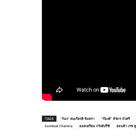
TAGS
"ก้อง" สมเกียรติ จันทรา
"ก๊องส์" ธัชกร บัวศรี
Somkiat Chantra
ออสเตรียน กรังด์ปรีซ์
ฮอนด้า เรซ ท