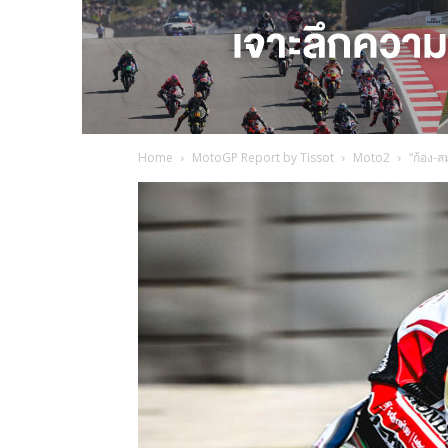
Home
MotoGP Report by Tissot
Moto2
“ก้อง-ส