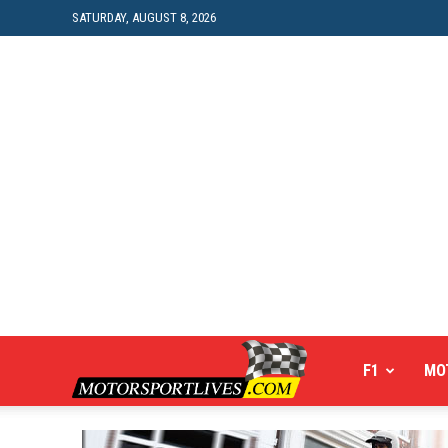
SATURDAY, AUGUST 8, 2026
Motorsportlives
F1
MO