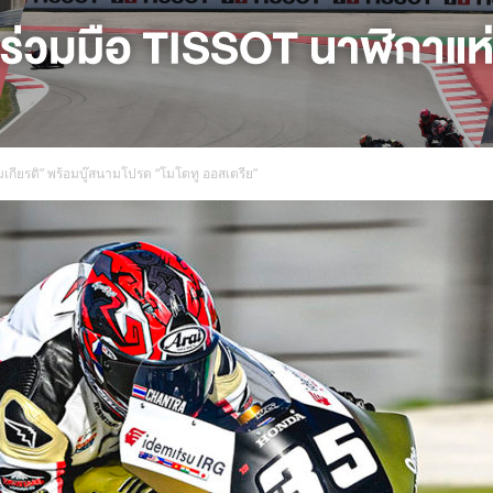
มเกียรติ” พร้อมบู๊สนามโปรด “โมโตทู ออสเตรีย”