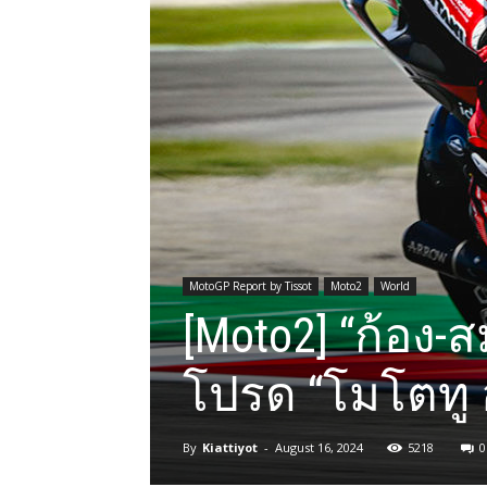
MotoGP Report by Tissot
Moto2
World
[Moto2] “ก้อง-
โปรด “โมโตทู 
By
Kiattiyot
-
August 16, 2024
5218
0