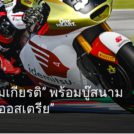
สมเกียรติ” พร้อมบู๊สนาม
ออสเตรีย”