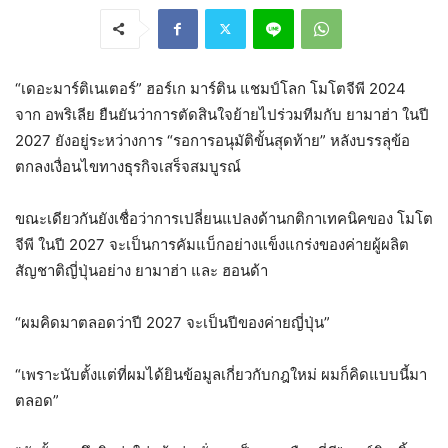
“เดอะมาร์ติเนเตอร์” ฮอร์เก มาร์ติน แชมป์โลก โมโตจีพี 2024
จาก อพริเลีย ยืนยันว่าการตัดสินใจย้ายไปร่วมทีมกับ ยามาฮ่า ในปี
2027 ยังอยู่ระหว่างการ “รอการอนุมัติขั้นสุดท้าย” หลังบรรลุข้อ
ตกลงเงื่อนไขทางธุรกิจเสร็จสมบูรณ์
ขณะเดียวกันยังเชื่อว่าการเปลี่ยนแปลงด้านกติกาเทคนิคของ โมโต
จีพี ในปี 2027 จะเป็นการคัมแบ็กอย่างแข็งแกร่งของค่ายผู้ผลิต
สัญชาติญี่ปุ่นอย่าง ยามาฮ่า และ ฮอนด้า
“ผมคิดมาตลอดว่าปี 2027 จะเป็นปีของค่ายญี่ปุ่น”
“เพราะนับตั้งแต่ที่ผมได้ยินข้อมูลเกี่ยวกับกฎใหม่ ผมก็คิดแบบนี้มา
ตลอด”