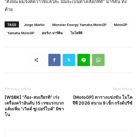
“ดังนั้น ผมจึงคิดว่าใช่แล้วล่ะ นั่นจะเป็นทางเลือกที่ดี” มาร์ติน ทิ้ง
ท้าย
TAGS
Jorge Martin
Monster Energy Yamaha MotoGP
MotoGP
Yamaha MotoGP
ฮอร์เก มาร์ติน
โมโตจีพี
Previous article
Next article
[WSBK] “ก้อง-สมเกียรติ” เร่ง
[MotoGP] ตารางแข่งขัน โมโต
เครื่องคว้าอันดับ 15 เรซแรกบวก
จีพี 2026 สนาม 9 เช็ก กรังด์ปรีซ์
แต้มเพิ่ม “เวิลด์ ซูเปอร์ไบค์” มิซา
โน