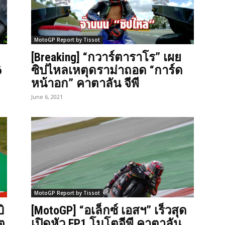
MotoGP Report by Tissot
[Breaking] “กวาร์ตาราโร” เผย
6
ซิปไหลเหตุดราม่าถอด “การ์ด
หน้าอก” คาตาลัน จีพี
June 6, 2021
MotoGP Report by Tissot
ิ
[MotoGP] “อเล็กซ์ เอสฯ” เร็วสุด
ต
เปิดหัว FP1 โมโตจีพี คาตาลัน