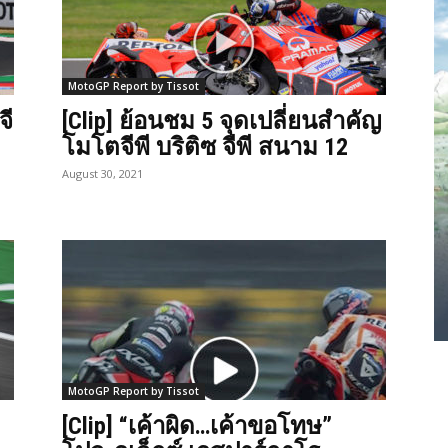
MotoGP Report by Tissot
จี
[Clip] ย้อนชม 5 จุดเปลี่ยนสำคัญ
โมโตจีพี บริติซ จีพี สนาม 12
August 30, 2021
MotoGP Report by Tissot
[Clip] “เค้าผิด…เค้าขอโทษ”