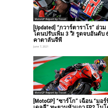
MotoGP Report by Tissot
[Updated] “กวาร์ตาราโร” อ่วม
โดนปรับเพิ่ม 3 วิ! รูดจบอันดับ 
คาตาลันจีพี
June 7, 2021
MotoGP Report by Tissot
[MotoGP] “ซาร์โก” เฉือน “มอร์บ
เดลลี” ทะยานหัวแถว FP2 โมโ