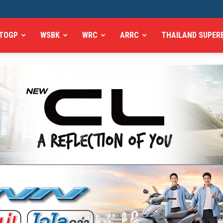
TOGP
WSBK
WRC
ARRC
THAILAND SUPER