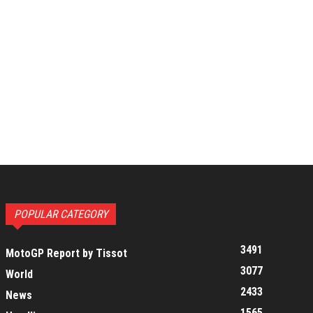
POPULAR CATEGORY
3491
MotoGP Report by Tissot
3077
World
2433
News
1565