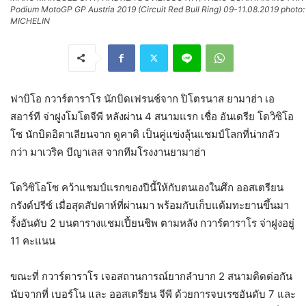
Podium MotoGP GP Austria 2019 (Circuit Red Bull Ring) 09-11.08.2019 photo:
MICHELIN
ฟาบิโอ กวาร์ตาราโร นักบิดเฟรนช์จาก ปิโตรนาส ยามาฮ่า เอ
สอาร์ที จ่าฝูงโมโตจีพี หลังผ่าน 4 สนามแรก เชื่อ อันเดรีย โดวิซิโอ
โซ นักบิดอิตาเลียนจาก ดูคาติ เป็นคู่แข่งลุ้นแชมป์โลกที่น่ากลัว
กว่า มาเวริค บีญาเลส จากทีมโรงงานยามาฮ่า
โดวิซิโอโซ คว้าแชมป์แรกของปีนี้ให้กับตนเองในศึก ออสเตรียน
กรังด์ปรีซ์ เมื่อสุดสัปดาห์ที่ผ่านมา พร้อมกับเก็บแต้มทะยานขึ้นมา
รั้งอันดับ 2 บนตารางแชมเปี้ยนชิพ ตามหลัง กวาร์ตาราโร จ่าฝูงอยู่
11 คะแนน
ขณะที่ กวาร์ตาราโร เจอสถานการณ์ยากลำบาก 2 สนามติดต่อกัน
นับจากที่ เบอร์โน และ ออสเตรียน จีพี ด้วยการจบเรซอันดับ 7 และ