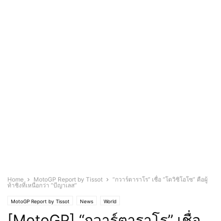
Home
MotoGP Report by Tissot
“กวาร์ตาราโร” เชื่อ “โดวิซิโอโซ” คือผู้
ท้าชิงที่เหนือกว่า “บีญาเลส”
MotoGP Report by Tissot
News
World
[MotoGP] “กวาร์ตาราโร” เชื่อ