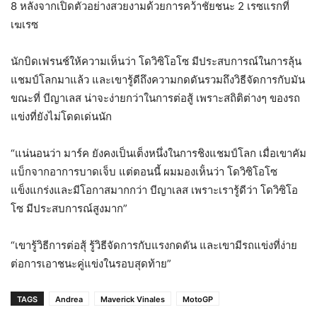
8 หลังจากเปิดตัวอย่างสวยงามด้วยการคว้าชัยชนะ 2 เรซแรกที่
เฆเรซ
นักบิดเฟรนช์ให้ความเห็นว่า โดวิซิโอโซ มีประสบการณ์ในการลุ้น
แชมป์โลกมาแล้ว และเขารู้ดีถึงความกดดันรวมถึงวิธีจัดการกับมัน
ขณะที่ บีญาเลส น่าจะง่ายกว่าในการต่อสู้ เพราะสถิติต่างๆ ของรถ
แข่งที่ยังไม่โดดเด่นนัก
“แน่นอนว่า มาร์ค ยังคงเป็นเต็งหนึ่งในการชิงแชมป์โลก เมื่อเขาคัม
แบ็กจากอาการบาดเจ็บ แต่ตอนนี้ ผมมองเห็่นว่า โดวิซิโอโซ
แข็งแกร่งและมีโอกาสมากกว่า บีญาเลส เพราะเรารู้ดีว่า โดวิซิโอ
โซ มีประสบการณ์สูงมาก”
“เขารู้วิธีการต่อสุ้ รู้วิธีจัดการกับแรงกดดัน และเขามีรถแข่งที่ง่าย
ต่อการเอาชนะคู่แข่งในรอบสุดท้าย”
TAGS
Andrea
Maverick Vinales
MotoGP