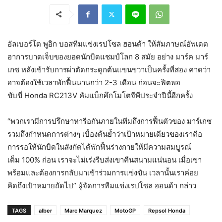
อัลเบอร์โต พูอิก บอสทีมแข่งเรปโซล ฮอนด้า ให้สัมภาษณ์อัพเดต
อาการบาดเจ็บของยอดนักบิดแชมป์โลก 8 สมัย อย่าง มาร์ค มาร์
เกซ หลังเข้ารับการผ่าตัดกระดูกต้นแขนขวาเป็นครั้งที่สอง คาดว่า
อาจต้องใช้เวลาพักฟื้นนานกว่า 2-3 เดือน ก่อนจะฟิตพอ
ขับขี่ Honda RC213V คัมแบ็กศึกโมโตจีพีประจำปีนี้อีกครั้ง
“พวกเรามีการปรึกษาหารือกันภายในทีมถึงการฟื้นตัวของ มาร์เกซ
รวมถึงกำหนดการต่างๆ เบื้องต้นย้ำว่าเป้าหมายเดียวของเราคือ
การรอให้นักบิดในสังกัดได้พักฟื้นร่างกายให้มีความสมบูรณ์
เต็ม 100% ก่อน เราจะไม่เร่งรีบส่งเขาคืนสนามแน่นอน เมื่อเขา
พร้อมและต้องการกลับมาเข้าร่วมการแข่งขัน เวลานั้นเราค่อย
คิดถึงเป้าหมายถัดไป” ผู้จัดการทีมแข่งเรปโซล ฮอนด้า กล่าว
TAGS
alber
Marc Marquez
MotoGP
Repsol Honda