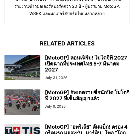
รายงานข่าวมอเตอร์สปอร์ตกว่า 20 ปี - ผู้บรรยาย MotoGP,
WSBK และมอเตอร์สปอร์ตไทยหลากหลาย
RELATED ARTICLES
[MotoGP] คอนเฟิร์ม! โมโตจีพี 2027
เปิดฉากที่ประเทศไทย 5-7 มีนาคม
2027
July 31, 2026
[MotoGP] อัพเดตรายชื่อนักบิด โมโตจี
พี 2027 ที่เซ็นสัญญาแล้ว
July 9, 2026
[MotoGP] “อพริเลีย” คัมแบ็ก! ครอง 4
กริดแรก แอสเซ่น “มาร์ติน” โพล “โอกู