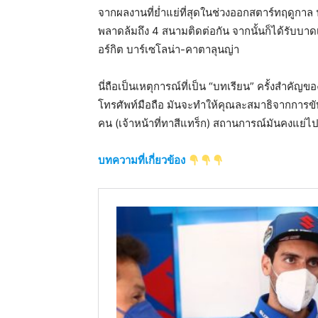
จากผลงานที่ย่ำแย่ที่สุดในช่วงออกสตาร์ทฤดูกาล นั
พลาดล้มถึง 4 สนามติดต่อกัน จากนั้นก็ได้รับบาดเจ
อร์กิต บาร์เซโลน่า-คาตาลุนญ่า
นี่ถือเป็นเหตุการณ์ที่เป็น “บทเรียน” ครั้งสำคัญ
โทรศัพท์มือถือ มันจะทำให้คุณละสมาธิจากการขั
คน (เจ้าหน้าที่ทาสีแทร็ก) สถานการณ์มันคงแย่ไปกว่
บทความที่เกี่ยวข้อง