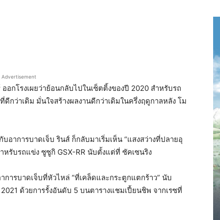
Advertisement
ตาร์ ออกโรงเผยว่าย้อนกลับไปในเซ็ตติ้งของปี 2020 สำหรับรถ
ง” ที่ดีกว่าเดิม มั่นใจสร้างผลงานดีกว่าเดิมในครึ่งฤดูกาลหลัง โม
อาการบาดเจ็บ รินส์ ก็กลับมาเริ่มเห็น “แสงสว่างที่ปลายอุ
หรับรถแข่ง ซูซูกิ GSX-RR นับตั้งแต่ที่ ซัคเซนริง
บอาการบาดเจ็บที่หัวไหล่ “ที่เคล็ดและกระตูกแตกร้าว” นับ
021 ด้วยการรั้งอันดับ 5 บนตารางแชมเปี้ยนชิพ จากเรซที่