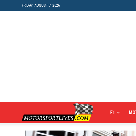
FRIDAY, AUGUST 7, 2026
Motorsportlives
F1
MO