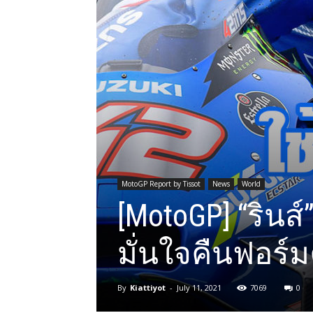
MotoGP Report by Tissot
News
World
[MotoGP] “รินส์
มั่นใจคืนฟอร์ม
By
Kiattiyot
-
July 11, 2021
7069
0