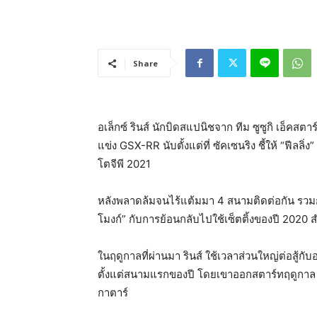
Share
อเล็กซ์ รินส์ นักบิดสแปนิชจาก ทีม ซูซูกิ เอ็คส
แข่ง GSX-RR นับตั้งแต่ที่ ซัคเซนริง ชี้ให้ “ฟีลลิ่
โตจีพี 2021
หลังพลาดล้มจนไร้แต้มมา 4 สนามติดต่อกัน รวมกับ
โมงก์” กับการย้อนกลับไปใช้เซ็ตติ้งของปี 2020 สำ
ในฤดูกาลที่ผ่านมา รินส์ ใช้เวลาส่วนใหญ่ต่อสู้กั
ตั้งแต่สนามแรกของปี โดยเขาออกสตาร์ทฤดูกาล 2
กาตาร์