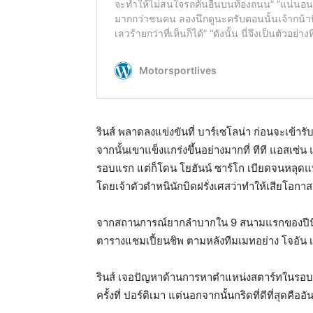
รินส์ พลาดลงแข่งขันที่ บาร์เซโลน่า ก่อนจะเข้ารั
จากนั้นเขาแข็งแกร่งขึ้นอย่างมากที่ ทีที แอสเซ
รอบแรก แต่ก็โดน โยฮันน์ ซาร์โก เบียดจนหลุดแท
โดยเจ้าตัวตำหนินักบิดฝรั่งเศสว่าทำให้เสียโอกาสล
จากสถานการณ์ยากลำบากใน 9 สนามแรกของปีนี้ ทำ
ตารางแชมเปี้ยนชิพ ตามหลังทีมเมทอย่าง โจอัน เมี
รินส์ เจอปัญหาด้านการหาตำแหน่งสตาร์ทในรอบควอ
ครั้งที่ ปอร์ติเมา แต่นอกจากนั้นกริดที่ดีที่สุดคืออัน