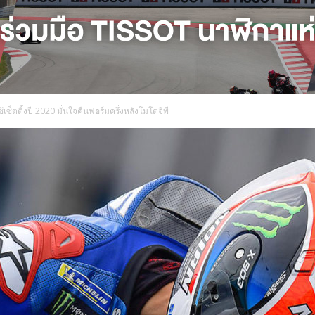
้เซ็ตติ้งปี 2020 มั่นใจคืนฟอร์มครึ่งหลังโมโตจีพี