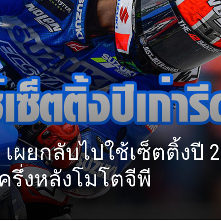
” เผยกลับไปใช้เซ็ตติ้งปี 
ครึ่งหลังโมโตจีพี