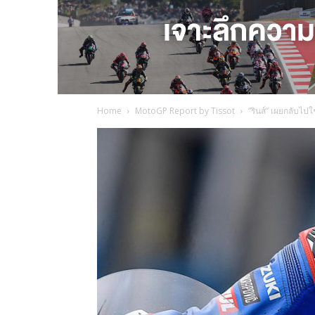
Home
MotoGP Report by Tissot
“รินส์” เผยกลับไปใช