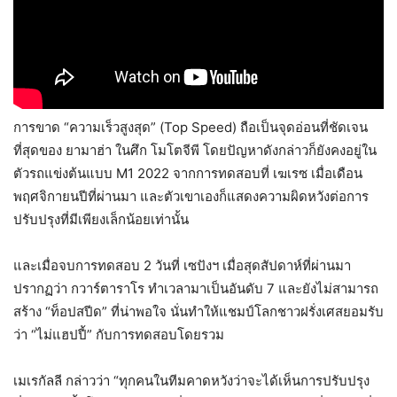
การขาด “ความเร็วสูงสุด” (Top Speed) ถือเป็นจุดอ่อนที่ชัดเจน
ที่สุดของ ยามาฮ่า ในศึก โมโตจีพี โดยปัญหาดังกล่าวก็ยังคงอยู่ใน
ตัวรถแข่งต้นแบบ M1 2022 จากการทดสอบที่ เฆเรซ เมื่อเดือน
พฤศจิกายนปีที่ผ่านมา และตัวเขาเองก็แสดงความผิดหวังต่อการ
ปรับปรุงที่มีเพียงเล็กน้อยเท่านั้น
และเมื่อจบการทดสอบ 2 วันที่ เซปังฯ เมื่อสุดสัปดาห์ที่ผ่านมา
ปรากฏว่า กวาร์ตาราโร ทำเวลามาเป็นอันดับ 7 และยังไม่สามารถ
สร้าง “ท็อปสปีด” ที่น่าพอใจ นั่นทำให้แชมป์โลกชาวฝรั่งเศสยอมรับ
ว่า “ไม่แฮปปี้” กับการทดสอบโดยรวม
เมเรกัลลี กล่าวว่า “ทุกคนในทีมคาดหวังว่าจะได้เห็นการปรับปรุง