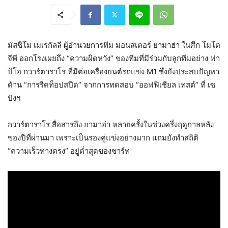
มัสซิโม เมเรกัลลี ผู้อำนวยการทีม มอนสเตอร์ ยามาฮ่า ในศึก โมโต
จีพี ออกโรงเผยถึง “ความผิดหวัง” ของทีมที่มีร่วมกับลูกทีมอย่าง ฟา
บิโอ กวาร์ตาราโร ที่มีต่อเครื่องยนต์รถแข่ง M1 ซึ่งยังประสบปัญหา
ด้าน “การรีดท็อปสปีด” จากการทดสอบ “ออฟฟิเชียล เทสต์” ที่ เซ
ปังฯ
กวาร์ตาราโร สื่อสารถึง ยามาฮ่า หลายครั้งในช่วงครึ่งฤดูกาลหลัง
ของปีที่ผ่านมา เพราะเป็นรองคู่แข่งอย่างมาก แถมยังทำสถิติ
“ความเร็วทางตรง” อยู่ต่ำสุดของชาร์ท