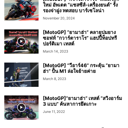
ใหม่ อัพเดต “แชสซีส์-เครื่องยนต์” รั้ง
รองจ่าฝูง ทดสอบ บาร์เซโลน่า
November 20, 2024
[MotoGP] “ยามาฮ่า” คลายปมยาง
ซอฟท์ “กวาร์ตาราโร” แฮปปี้ท็อปทรี
ปอร์ติเมา เทสต์
March 14, 2023
[MotoGP] “วีอาร์46” กระตุ้น “ยามา
ฮ่า” ปั้น M1 ล่อใจย้ายค่าย
March 8, 2023
[MotoGP]”ยามาฮ่า” เทสต์ “สวิงอาร์ม
3 แบบ” ค้นหาการยึดเกาะ
June 11, 2022