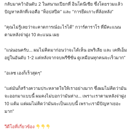
กลับมาคว้าอันดับ 2 ในสนามเปียกที่ อินโดนีเซีย ซึ่งโดยรวมแล้ว
ปัญหาหลักที่เจอคือ “ท็อปสปีด” และ “การยึดเกาะที่ล้อหลัง”
“คุณไม่รู้เลยว่าจะคาดการณ์อะไรได้” กวาร์ตาราโร ที่มีคะแนน
ตามหลังจ่าฝูง 10 คะแนน เผย
“แน่นอนครับ… ผมไม่คิดมาก่อนว่าจะได้เห็น อพริเลีย และ เคทีเอ็ม
อยู่ในอันดับ 1-2 แต่หลังจากจบพรีซีซั่น ดูเหมือนทุกคนจะเร็วมาก”
“อเลช เองก็เร็วสุดๆ”
“แต่มันก็สร้างความประหลาดใจให้เราอย่างมาก ซึ่งผมไม่คิดว่ามัน
จะออกมาแบบนี้ ผมคงไม่บอกว่ามันห่าง… เพราะเราตามหลังจ่าฝูง
10 แต้ม แต่ผมไม่คิดว่ามันจะเป็นแบบนี้ เพราะเรามีปัญหาเยอะ
มาก”
วีดีโอที่เกี่ยวข้อง