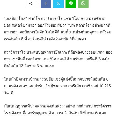
“เอลดิอาโบล” ฟาบิโอ กวาร์ตาราโร แชมป์โลกชาวเฟรนช์จาก
มอนสเตอร์ ยามาฮ่า ออกโรงยอมรับว่า “ประหลาดใจ” อย่างมากที่
ยามาฮ่า เจอปัญหาในศึก โมโตจีพี นับตั้งแต่ช่วงต้นฤดูกาล หลังจบ
เรซอันดับ 8 ที่ อาร์เจนติน่า เมื่อวันอาทิตย์ที่ผ่านมา
กวาร์ตาราโร ประสบปัญหาการยึดเกาะที่ล้อหลังช่วงรอบแรกๆ ของ
การแข่งขีนที่ เทอร์มาส เดอ ริโอ ฮอนโด้ จนร่วงจากกริดที่ 6 ลงไป
ถึงอันดับ 13 ในช่วง 3 รอบแรก
โดยนักบิดเฟรนช์สามารถขยับแซงคู่แข่งขึ้นมาจบเรซในอันดับ 8
ตามหลัง อเลช เอสปาร์กาโร ผู้ชนะจาก อพริเลีย เรซซิ่ง อยู่ 10.215
วินาที
นับเป็นฤดูกาลที่ขาดความคงเส้นคงวาอย่างมากสำหรับ กวาร์ตารา
โร หลังจากที่สตาร์ทฤดูกาลด้วยการคว้าอันดับ 9 ที่ กาตาร์ และ