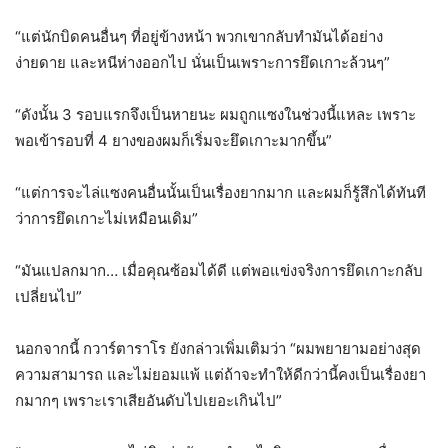
“แต่นักบิดคนอื่นๆ ที่อยู่ข้างหน้า พวกเขากลับทำมันได้อย่าง
ง่ายดาย และหนีห่างออกไป นั่นเป็นเพราะการยึดเกาะล้วนๆ”
“ดังนั้น 3 รอบแรกจึงเป็นหายนะ ผมถูกแซงในช่วงนี้แหละ เพราะ
พอเข้ารอบที่ 4 ยางของผมก็เริ่มจะยึดเกาะมากขึ้น”
“แต่การจะไล่แซงคนอื่นนั้นเป็นเรื่องยากมาก และผมก็รู้สึกได้ทันที
ว่าการยึดเกาะไม่เหมือนเดิม”
“มันแปลกมาก… เมื่อคุณซ้อมได้ดี แต่พอแข่งจริงการยึดเกาะกลับ
เปลี่ยนไป”
นอกจากนี้ กวาร์ตาราโร ยังกล่าวเพิ่มเติมว่า “ผมพยายามอย่างสุด
ความสามารถ และไม่ยอมแพ้ แต่ถ้าจะทำให้ดีกว่านี้คงเป็นเรื่องยา
กมากๆ เพราะเราเสียอันดับไปเยอะเกินไป”