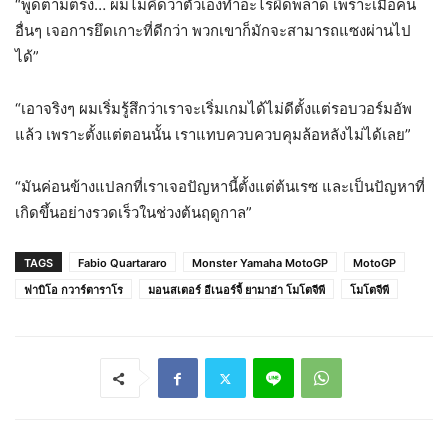
“พูดตามตรง… ผมไม่คิดว่าตัวเองทำอะไรผิดพลาด เพราะเมื่อคน
อื่นๆ เจอการยึดเกาะที่ดีกว่า พวกเขาก็มักจะสามารถแซงผ่านไป
ได้”
“เอาจริงๆ ผมเริ่มรู้สึกว่าเราจะเริ่มเกมได้ไม่ดีตั้งแต่รอบวอร์มอัพ
แล้ว เพราะตั้งแต่ตอนนั้น เราแทบควบควบคุมล้อหลังไม่ได้เลย”
“มันค่อนข้างแปลกที่เราเจอปัญหานี้ตั้งแต่ต้นเรซ และเป็นปัญหาที่
เกิดขึ้นอย่างรวดเร็วในช่วงต้นฤดูกาล”
TAGS
Fabio Quartararo
Monster Yamaha MotoGP
MotoGP
ฟาบิโอ กวาร์ตาราโร
มอนสเตอร์ อีเนอร์จี้ ยามาฮ่า โมโตจีพี
โมโตจีพี