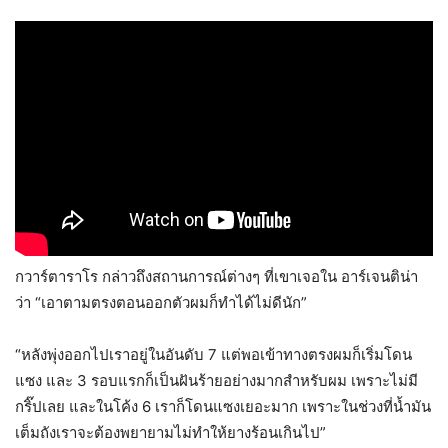
กวาร์ตาราโร กล่าวถึงสถานการณ์ต่างๆ ที่เขาเจอใน อาร์เจนติน่า
ว่า “เอาตามตรงตอนออกตัวผมก็ทำได้ไม่ดีนัก”
“หลังพุ่งออกไปเราอยู่ในอันดับ 7 แต่พอเข้าทางตรงผมก็เริ่มโดน
แซง และ 3 รอบแรกก็เป็นฝันร้ายอย่างมากสำหรับผม เพราะไม่มี
กริ๊ปเลย และในโค้ง 6 เราก็โดนแซงเยอะมาก เพราะในช่วงที่น้ำมัน
เต็มถังเราจะต้องพยายามไม่ทำให้ยางร้อนเกินไป”