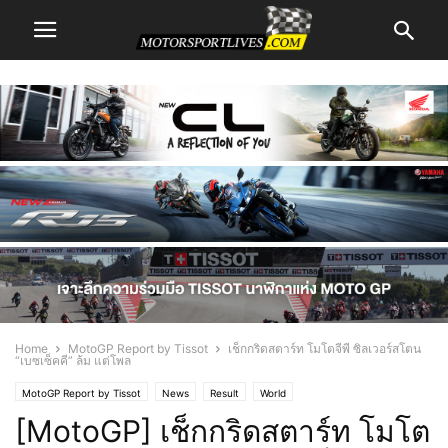
Home
MotoGP Report by Tissot
เช็กกริดสตาร์ท โมโตจีพี ซิลเวอร์สโตน
“เบซเซ็คคี” ล้ม แต่โพล
MotoGP Report by Tissot
News
Result
World
[MotoGP] เช็กกริดสตาร์ท โมโต