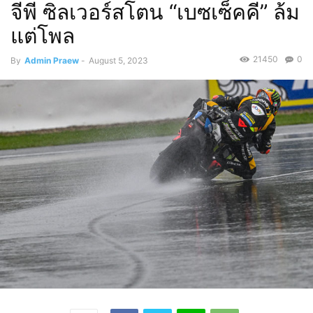
จีพี ซิลเวอร์สโตน “เบซเซ็คคี” ล้ม
แต่โพล
21450
0
By
Admin Praew
-
August 5, 2023