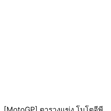
[MotoGP] ตารางแข่ง โมโตจีพี