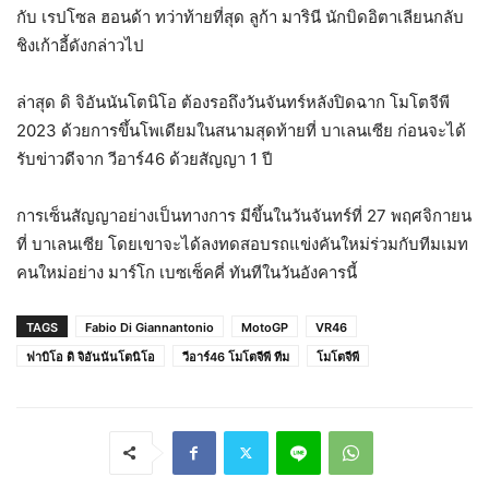
กับ เรปโซล ฮอนด้า ทว่าท้ายที่สุด ลูก้า มารินี นักบิดอิตาเลียนกลับ
ชิงเก้าอี้ดังกล่าวไป
ล่าสุด ดิ จิอันนันโตนิโอ ต้องรอถึงวันจันทร์หลังปิดฉาก โมโตจีพี
2023 ด้วยการขึ้นโพเดียมในสนามสุดท้ายที่ บาเลนเซีย ก่อนจะได้
รับข่าวดีจาก วีอาร์46 ด้วยสัญญา 1 ปี
การเซ็นสัญญาอย่างเป็นทางการ มีขึ้นในวันจันทร์ที่ 27 พฤศจิกายน
ที่ บาเลนเซีย โดยเขาจะได้ลงทดสอบรถแข่งคันใหม่ร่วมกับทีมเมท
คนใหม่อย่าง มาร์โก เบซเซ็คคี่ ทันทีในวันอังคารนี้
TAGS
Fabio Di Giannantonio
MotoGP
VR46
ฟาบิโอ ดิ จิอันนันโตนิโอ
วีอาร์46 โมโตจีพี ทีม
โมโตจีพี