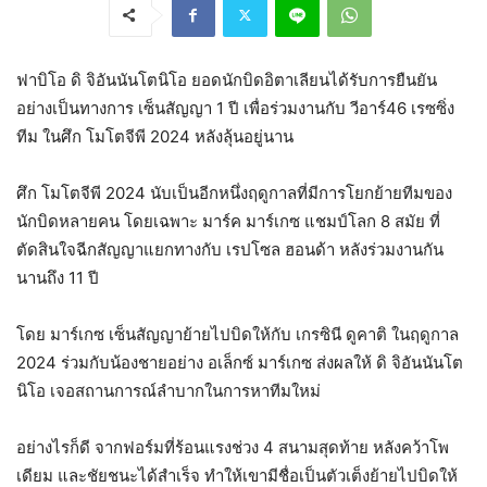
ฟาบิโอ ดิ จิอันนันโตนิโอ ยอดนักบิดอิตาเลียนได้รับการยืนยัน
อย่างเป็นทางการ เซ็นสัญญา 1 ปี เพื่อร่วมงานกับ วีอาร์46 เรซซิ่ง
ทีม ในศึก โมโตจีพี 2024 หลังลุ้นอยู่นาน
ศึก โมโตจีพี 2024 นับเป็นอีกหนึ่งฤดูกาลที่มีการโยกย้ายทีมของ
นักบิดหลายคน โดยเฉพาะ มาร์ค มาร์เกซ แชมป์โลก 8 สมัย ที่
ตัดสินใจฉีกสัญญาแยกทางกับ เรปโซล ฮอนด้า หลังร่วมงานกัน
นานถึง 11 ปี
โดย มาร์เกซ เซ็นสัญญาย้ายไปบิดให้กับ เกรซินี ดูคาติ ในฤดูกาล
2024 ร่วมกับน้องชายอย่าง อเล็กซ์ มาร์เกซ ส่งผลให้ ดิ จิอันนันโต
นิโอ เจอสถานการณ์ลำบากในการหาทีมใหม่
อย่างไรก็ดี จากฟอร์มที่ร้อนแรงช่วง 4 สนามสุดท้าย หลังคว้าโพ
เดียม และชัยชนะได้สำเร็จ ทำให้เขามีชื่อเป็นตัวเต็งย้ายไปบิดให้