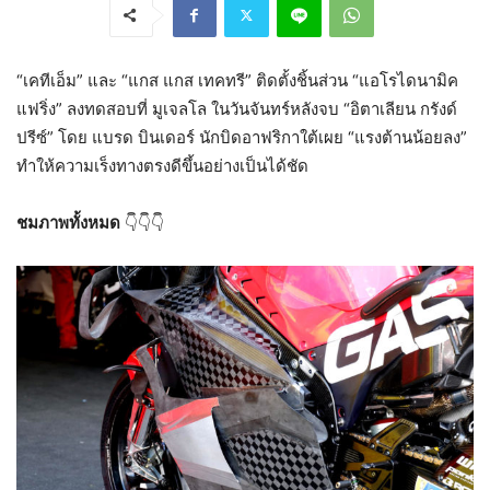
“เคทีเอ็ม” และ “แกส แกส เทคทรี” ติดตั้งชิ้นส่วน “แอโรไดนามิค
แฟริ่ง” ลงทดสอบที่ มูเจลโล ในวันจันทร์หลังจบ “อิตาเลียน กรังด์
ปรีซ์” โดย แบรด บินเดอร์ นักบิดอาฟริกาใต้เผย “แรงต้านน้อยลง”
ทำให้ความเร็งทางตรงดีขึ้นอย่างเป็นได้ชัด
ชมภาพทั้งหมด
👇👇👇