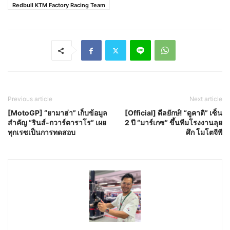
Redbull KTM Factory Racing Team
Previous article
Next article
[MotoGP] “ยามาฮ่า” เก็บข้อมูล
[Official] ดีลยักษ์! “ดูคาติ” เซ็น
สำคัญ “รินส์-กวาร์ตาราโร” เผย
2 ปี “มาร์เกซ” ขึ้นทีมโรงงานลุย
ทุกเรซเป็นการทดสอบ
ศึก โมโตจีพี