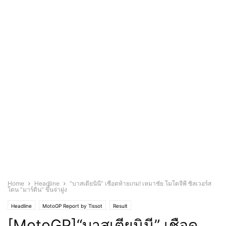
Home
Headline
“บาสเตียนินี” เชือดท้ายเกม! เหมาชัย โมโตจีพี ซิลเวอร์ส
โตน “มาร์ติน” ขึ้นจ่าฝูง
Headline
MotoGP Report by Tissot
Result
[MotoGP]“บาสเตียนินี” เชือด