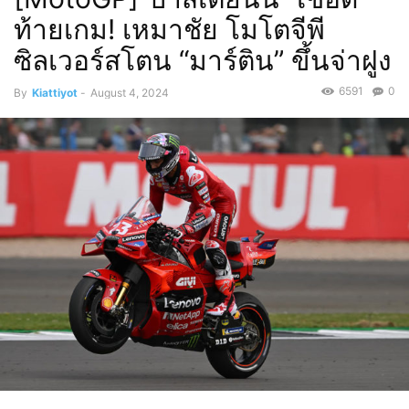
ท้ายเกม! เหมาชัย โมโตจีพี
ซิลเวอร์สโตน “มาร์ติน” ขึ้นจ่าฝูง
6591
0
By
Kiattiyot
-
August 4, 2024