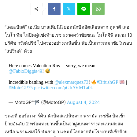
“เดอะบีสต์” เอเนีย บาสเตียนินี ยอดนักบิดอิตเลียนจาก ดูคาติ เลอ
โนโว ทีม ไล่บิดคู่แข่งท้ายเรซ ผงาดคว้าชัยชนะ โมโตจีพี สนาม 10
บริติช กรังด์ปรึซ์ ไปครองอย่างเหนือชั้น นับเป็นการเหมาชัยในรอบ
“สปรินต์” ด้วย
Here comes Valentino Ros… sorry, we mean
@FabioDiggia49
!
Incredible battling with
@alexmarquez73
!
#BritishGP
|
#MotoGP75
pic.twitter.com/pGbAVMTa0k
— MotoGP™
(@MotoGP)
August 4, 2024
ขณะที่ ฮอร์เก มาร์ติน นักบิดสแปนิชจาก พรามัค เรซซิ่ง บิดเข้า
ป้ายอันดับ 2 พร้อมทะยานขึ้นเป็นจ่าฝูงบนตารางคะแนนสะสม
เหนือ ฟรานเชสโก้ บันยาญ่า แชมป์โลกจากทีมโรงงานที่เข้าป้าย