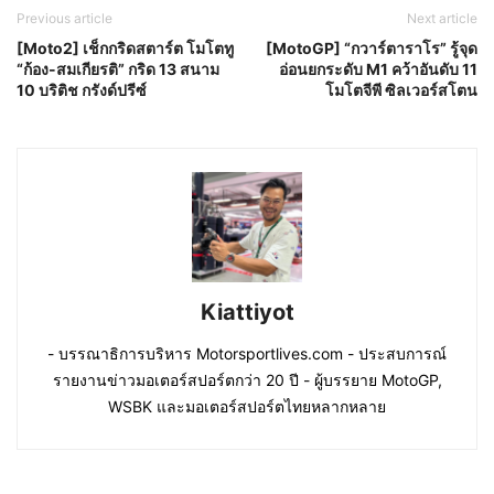
Previous article
Next article
[Moto2] เช็กกริดสตาร์ต โมโตทู
[MotoGP] “กวาร์ตาราโร” รู้จุด
“ก้อง-สมเกียรติ” กริด 13 สนาม
อ่อนยกระดับ M1 คว้าอันดับ 11
10 บริติช กรังด์ปรีซ์
โมโตจีพี ซิลเวอร์สโตน
Kiattiyot
- บรรณาธิการบริหาร Motorsportlives.com - ประสบการณ์
รายงานข่าวมอเตอร์สปอร์ตกว่า 20 ปี - ผู้บรรยาย MotoGP,
WSBK และมอเตอร์สปอร์ตไทยหลากหลาย