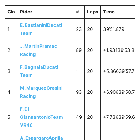
Cla
Rider
#
Laps
Time
E. Bastianini
Ducati
1
23
20
39’51.879
Team
J. Martin
Pramac
2
89
20
+1.93139’53.810
Racing
F. Bagnaia
Ducati
3
1
20
+5.86639’57.74
Team
M. Marquez
Gresini
4
93
20
+6.90639’58.78
Racing
F. Di
5
Giannantonio
Team
49
20
+7.73639’59.615
VR46
A. Espargaro
Aprilia