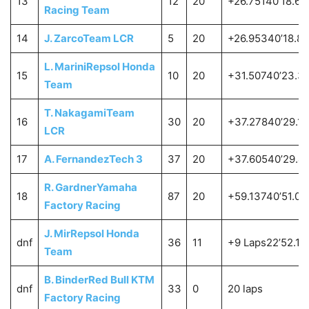
13
12
20
+26.75140’18.63
Racing Team
14
J. Zarco
Team LCR
5
20
+26.95340’18.8
L. Marini
Repsol Honda
15
10
20
+31.50740’23.3
Team
T. Nakagami
Team
16
30
20
+37.27840’29.15
LCR
17
A. Fernandez
Tech 3
37
20
+37.60540’29.4
R. Gardner
Yamaha
18
87
20
+59.13740’51.01
Factory Racing
J. Mir
Repsol Honda
dnf
36
11
+9 Laps22’52.18
Team
B. Binder
Red Bull KTM
dnf
33
0
20 laps
Factory Racing