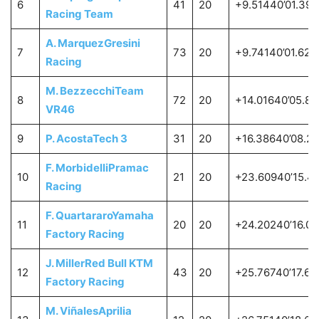
6
41
20
+9.51440’01.393
Racing Team
A. Marquez
Gresini
7
73
20
+9.74140’01.620
Racing
M. Bezzecchi
Team
8
72
20
+14.01640’05.89
VR46
9
P. Acosta
Tech 3
31
20
+16.38640’08.2
F. Morbidelli
Pramac
10
21
20
+23.60940’15.4
Racing
F. Quartararo
Yamaha
11
20
20
+24.20240’16.08
Factory Racing
J. Miller
Red Bull KTM
12
43
20
+25.76740’17.64
Factory Racing
M. Viñales
Aprilia