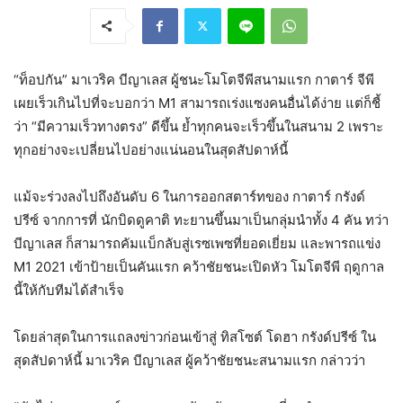
“ท็อปกัน” มาเวริค บีญาเลส ผู้ชนะโมโตจีพีสนามแรก กาตาร์ จีพี
เผยเร็วเกินไปที่จะบอกว่า M1 สามารถเร่งแซงคนอื่นได้ง่าย แต่ก็ชี้
ว่า “มีความเร็วทางตรง” ดีขึ้น ย้ำทุกคนจะเร็วขึ้นในสนาม 2 เพราะ
ทุกอย่างจะเปลี่ยนไปอย่างแน่นอนในสุดสัปดาห์นี้
แม้จะร่วงลงไปถึงอันดับ 6 ในการออกสตาร์ทของ กาตาร์ กรังด์
ปรีซ์ จากการที่ นักบิดดูคาติ ทะยานขึ้นมาเป็นกลุ่มนำทั้ง 4 คัน ทว่า
บีญาเลส ก็สามารถคัมแบ็กลับสู่เรซเพซที่ยอดเยี่ยม และพารถแข่ง
M1 2021 เข้าป้ายเป็นคันแรก คว้าชัยชนะเปิดหัว โมโตจีพี ฤดูกาล
นี้ให้กับทีมได้สำเร็จ
โดยล่าสุดในการแถลงข่าวก่อนเข้าสู่ ทิสโซต์ โดฮา กรังด์ปรีซ์ ใน
สุดสัปดาห์นี้ มาเวริค บีญาเลส ผู้คว้าชัยชนะสนามแรก กล่าวว่า