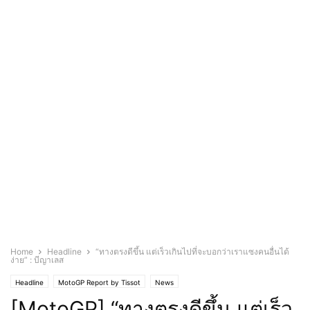
Home
Headline
“ทางตรงดีขึ้น แต่เร็วเกินไปที่จะบอกว่าเราแซงคนอื่นได้
ง่าย” : บีญาเลส
Headline
MotoGP Report by Tissot
News
[MotoGP] “ทางตรงดีขึ้น แต่เร็ว