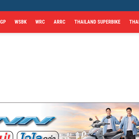
GP
WSBK
WRC
ARRC
THAILAND SUPERBIKE
THA