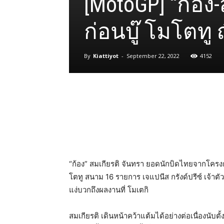
[MotoGP] “ก้อ
ก่อนบู๊ โมโตทู ญี
By
Kiattiyot
-
September 22, 2022
4152
Share
“ก้อง” สมเกียรติ จันทรา ยอดนักบิดไทยจากโครงก
โตทู สนาม 16 รายการ เจแปนีส กรังด์ปรีซ์ เจ้าต
แง่บวกถึงผลงานที่ โมเตกิ
สมเกียรติ เดินหน้าคว้าแต้มได้อย่างต่อเนื่องนับตั