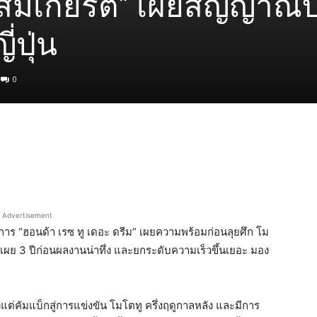
ง-สมเกียรติ” เผยสัญญาณ
่ปุ่น
0
Advertisement
าร “ฮอนด้า เรซ ทู เดอะ ดรีม” เผยความพร้อมก่อนลุยศึก โม
ัวเผย 3 ปีก่อนผลงานน่าทึ่ง และยกระดับความเร็วขึ้นเยอะ มอง
้งแต่คัมแบ็กสู่การแข่งขัน โมโตทู ครึ่งฤดูกาลหลัง และมีการ