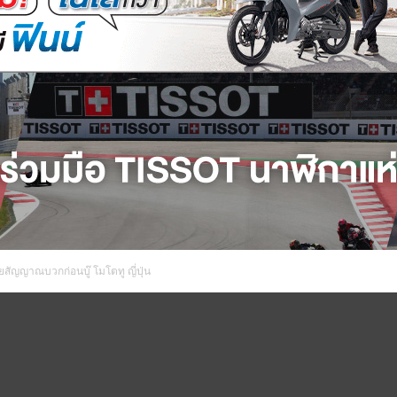
ผยสัญญาณบวกก่อนบู๊ โมโตทู ญี่ปุ่น