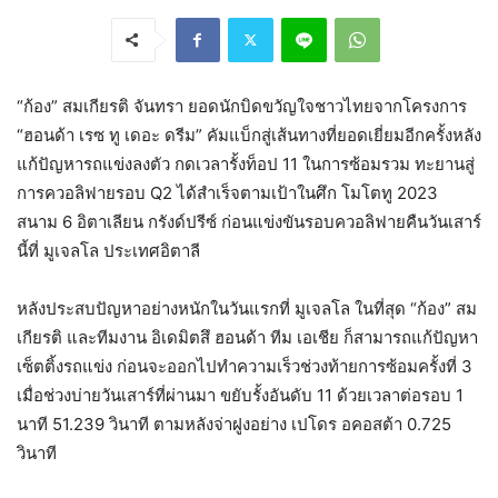
“ก้อง” สมเกียรติ จันทรา ยอดนักบิดขวัญใจชาวไทยจากโครงการ
“ฮอนด้า เรซ ทู เดอะ ดรีม” คัมแบ็กสู่เส้นทางที่ยอดเยี่ยมอีกครั้งหลัง
แก้ปัญหารถแข่งลงตัว กดเวลารั้งท็อป 11 ในการซ้อมรวม ทะยานสู่
การควอลิฟายรอบ Q2 ได้สำเร็จตามเป้าในศึก โมโตทู 2023
สนาม 6 อิตาเลียน กรังด์ปรีซ์ ก่อนแข่งขันรอบควอลิฟายคืนวันเสาร์
นี้ที่ มูเจลโล ประเทศอิตาลี
หลังประสบปัญหาอย่างหนักในวันแรกที่ มูเจลโล ในที่สุด “ก้อง” สม
เกียรติ และทีมงาน อิเดมิตสึ ฮอนด้า ทีม เอเชีย ก็สามารถแก้ปัญหา
เซ็ตติ้งรถแข่ง ก่อนจะออกไปทำความเร็วช่วงท้ายการซ้อมครั้งที่ 3
เมื่อช่วงบ่ายวันเสาร์ที่ผ่านมา ขยับรั้งอันดับ 11 ด้วยเวลาต่อรอบ 1
นาที 51.239 วินาที ตามหลังจ่าฝูงอย่าง เปโดร อคอสต้า 0.725
วินาที