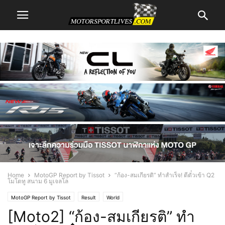
Home
MotoGP Report by Tissot
“ก้อง-สมเกียรติ” ทำสำเร็จ! ตีตั๋วเข้า Q2
โมโตทู สนาม 6 มูเจลโล
MotoGP Report by Tissot
Result
World
[Moto2] “ก้อง-สมเกียรติ” ทำ