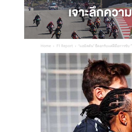
Home
F1 Report
“แฮมิลตัน” ยืดอกรับแค่ฝีมือการขับ 