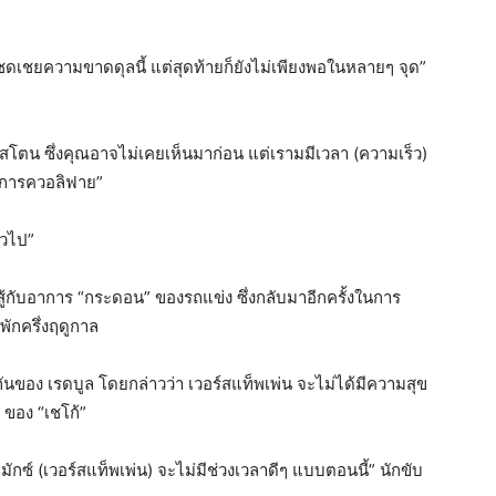
เชยความขาดดุลนี้ แต่สุดท้ายก็ยังไม่เพียงพอในหลายๆ จุด”
สโตน ซึ่งคุณอาจไม่เคยเห็นมาก่อน แต่เรามมีเวลา (ความเร็ว)
 ในการควอลิฟาย”
็วไป”
อสู้กับอาการ “กระดอน” ของรถแข่ง ซึ่งกลับมาอีกครั้งในการ
พักครึ่งฤดูกาล
ซิกันของ เรดบูล โดยกล่าวว่า เวอร์สแท็พเพ่น จะไม่ได้มีความสุข
 ของ “เชโก้”
 มักซ์ (เวอร์สแท็พเพ่น) จะไม่มีช่วงเวลาดีๆ แบบตอนนี้” นักขับ