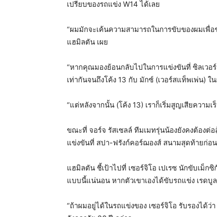
เปรียบของรถแข่ง W14 ได้เลย
“ผมมักจะเค้นความสามารถในการขับของผมเพื่อชด
แฮมิลตัน เผย
“หากคุณมองย้อนกลับไปในการแข่งขันที่ ซิลเวอร์
เท่ากันจนถึงโค้ง 13 กับ มักซ์ (เวอร์สแท็พเพ่น)
“แต่หลังจากนั้น (โค้ง 13) เราก็เริ่มสูญเสียความเร
ขณะที่ จอร์จ รัสเซลล์ ทีมเมทรุ่นน้องยังคงต้องต่
แข่งขันที่ สปา-ฟรังก์คอร์ฌองส์ สนามสุดท้ายก่อน
แฮมิลตัน ชี้เป้าไปที่ เซอร์จิโอ เปเรซ นักขับเม็ก
แบบนี้แน่นอน หากตัวเขาเองได้ขับรถแข่ง เรดบูล
“ถ้าผมอยู่ได้ในรถแข่งของ เซอร์จิโอ รับรองได้ว่า