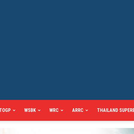
TOGP
WSBK
WRC
ARRC
THAILAND SUPER