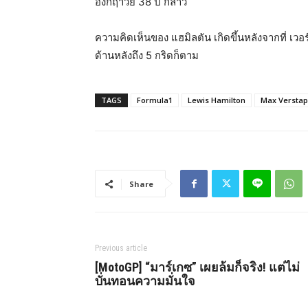
อังกฤาวัย 38 ปี กล่าว
ความคิดเห็นของ แฮมิลตัน เกิดขึ้นหลังจากที่ เวอ
ด้านหลังถึง 5 กริดก็ตาม
TAGS
Formula1
Lewis Hamilton
Max Versta
Share
Previous article
[MotoGP] “มาร์เกซ” เผยล้มก็จริง! แต่ไม่
บั่นทอนความมั่นใจ