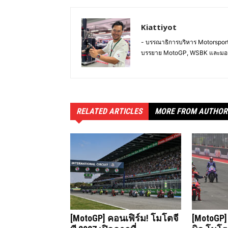
Kiattiyot
- บรรณาธิการบริหาร Motorsportl
บรรยาย MotoGP, WSBK และมอ
RELATED ARTICLES
MORE FROM AUTHOR
[MotoGP] คอนเฟิร์ม! โมโตจี
[MotoGP]