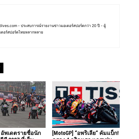
ives.com - ประสบการณ์รายงานข่าวมอเตอร์สปอร์ตกว่า 20 ปี - ผู้
เตอร์สปอร์ตไทยหลากหลาย
 อัพเดตรายชื่อนัก
[MotoGP] “อพริเลีย” คัมแบ็ก!