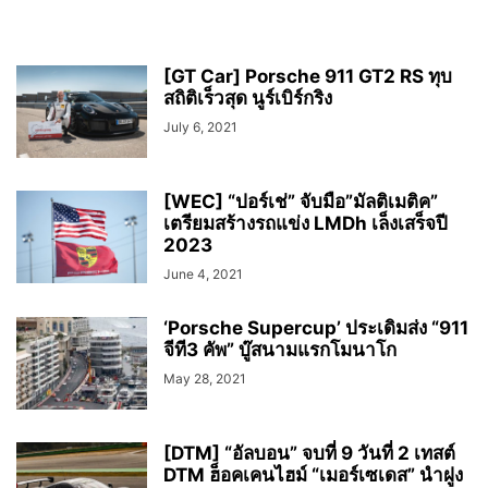
[GT Car] Porsche 911 GT2 RS ทุบ
สถิติเร็วสุด นูร์เบิร์กริง
July 6, 2021
[WEC] “ปอร์เช่” จับมือ”มัลติเมติค”
เตรียมสร้างรถแข่ง LMDh เล็งเสร็จปี
2023
June 4, 2021
‘Porsche Supercup’ ประเดิมส่ง “911
จีที3 คัพ” บู๊สนามแรกโมนาโก
May 28, 2021
[DTM] “อัลบอน” จบที่ 9 วันที่ 2 เทสต์
DTM ฮ็อคเคนไฮม์ “เมอร์เซเดส” นำฝูง