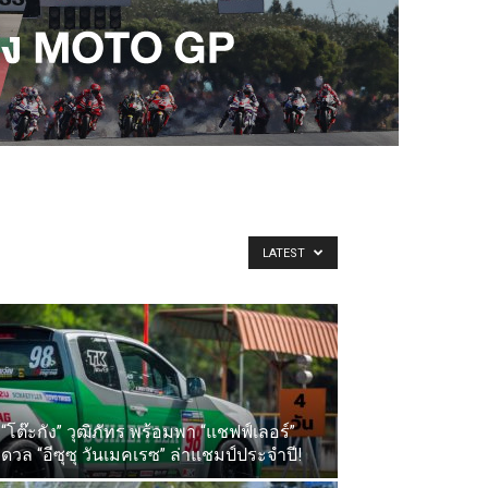
LATEST
“โต๊ะกัง” วุฒิภัทร พร้อมพา “แชฟฟ์เลอร์”
ดวล “อีซุซุ วันเมคเรซ” ล่าแชมป์ประจำปี!