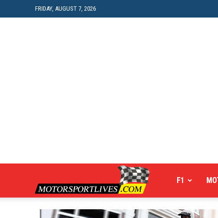
FRIDAY, AUGUST 7, 2026
Motorsportlives
F1
MO