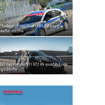
“กิตติพล” เร็วสุดเปิดหัว FP1 พีที ประจวบ
สตรีท เซอร์กิต
[GT Car] Porsche 911 GT2 RS ทุบสถิติเร็วสุด
นูร์เบิร์กริง