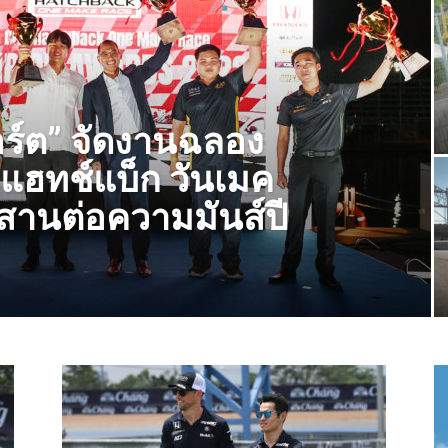
อร์ต” จัดงานฉลอง
้ แฮทช์แบ็ก วันเมค
สานต่อความมันส์ปี