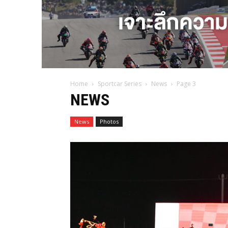
Home
Sportcar Series
News
Page 3
NEWS
News
Photos