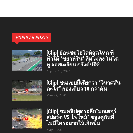
POPULAR POSTS
[Clip] ย้อนชมไฮไลท์สุดโหด ที่
ทำให้ “ซยาห์ริน” ลืมไม่ลง โมโต
ทู ออสเตรียน กรังด์ปรีซ์
August 17, 2020
[Clip] ชนแบบนี้เรียกว่า “วินาศสัน
ตะโร”​ กองเดียว 10 กว่าคัน
May 22, 2020
[Clip] ชมคลิปสุดระลึก”มอเตอร์
สปอร์ต VS ไฟไหม้” ของคู่กันที่
ไม่มีใครอยากให้เกิดขึ้น
May 1, 2020