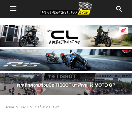
Home
Tags
เมอร์เซเดส เอฟวัน