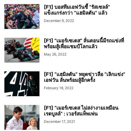
[F1] บอสทีมเอฟวันชี้ “รัสเซลล์”
แข็งแกร่งกว่า “แฮมิลตัน” แล้ว
December 9, 2022
[F1] “เมอร์เซเดส” ลั่นตอนนี้มีรถแข่งที่
พร้อมสู้เพื่อแชมป์โลกแล้ว
May 26, 2022
[F1] “แฮมิลตัน” หยุดข่าวลือ “เลิกแข่ง”
เอฟวัน ลั่นพร้อมสู้อีกครั้ง
February 18, 2022
[F1] “เมอร์เซเดส ไม่สง่างามเหมือน
เรดบูลล์” : เวอร์สแท็พเพ่น
December 17, 2021