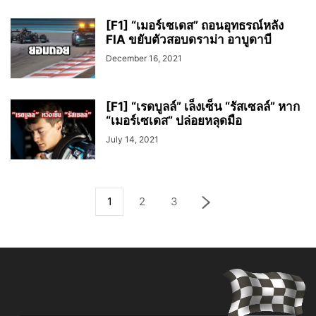
[F1] “เมอร์เซเดส” ถอนอุทธรณ์หลัง
FIA ขยับตัวสอบดราม่า อาบูดาบี
December 16, 2021
[F1] “เรดบูลล์” เล็งเซ็น “รัสเซลล์” หาก
“เมอร์เซเดส” ปล่อยหลุดมือ
July 14, 2021
1
2
3